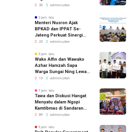
dan Jus Gratis
30
admincuitan
2 jam lalu
Menteri Nusron Ajak
BPKAD dan IPPAT Se-
Jateng Perkuat Sinergi
Wujudkan Transformasi
23
admincuitan
Layanan Pertanahan
3 jam lalu
Wako Alfin dan Wawako
Azhar Hamzah Sapa
Warga Sungai Ning Lewat
Safari Jumat
13
admincuitan
7 jam lalu
Tawa dan Diskusi Hangat
Menyatu dalam Ngopi
Kamtibmas di Sandaran
Galeh
89
admincuitan
9 jam lalu