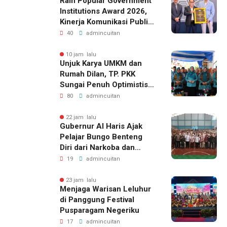
Raih Popular Government
Institutions Award 2026,
Kinerja Komunikasi Publik
Kementerian ATR/BPN
40
admincuitan
Kembali Diakui
10 jam lalu
Unjuk Karya UMKM dan
Rumah Dilan, TP. PKK
Sungai Penuh Optimistis
Raih Juara di Tingkat
80
admincuitan
Provinsi
22 jam lalu
Gubernur Al Haris Ajak
Pelajar Bungo Benteng
Diri dari Narkoba dan
Judol
19
admincuitan
23 jam lalu
Menjaga Warisan Leluhur
di Panggung Festival
Pusparagam Negeriku
17
admincuitan