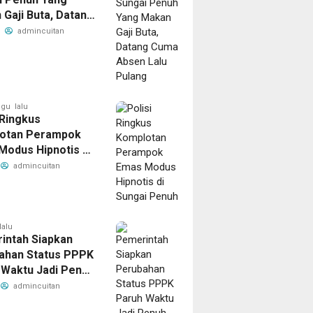
ungai Penuh Terima Sepatu Baru dari
Gaji Buta, Datang
Absen Lalu
admincuitan
apolres Kerinci
g
gu lalu
 Ringkus
otan Perampok
Modus Hipnotis di
i Penuh
admincuitan
lalu
11 jam lalu
Jambi Pecat 5 Polisi
Senyum Bahagia Siswa
Kasus Kematian
SDN 023/11 Sungai Penuh
ir EWS
Terima Sepatu Baru dari
lalu
intah Siapkan
Kapolres Kerinci
admincuitan
ahan Status PPPK
105
admincuitan
 Waktu Jadi Penuh
 di Kemenag
admincuitan
i