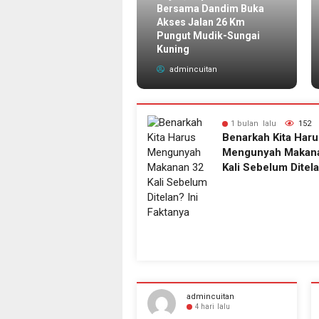
 Nama-nama Puluhan
Bersama Dandim Buka
abat Baru di Kerinci
Akses Jalan 26 Km
g Dilantik Bupati
Pungut Mudik-Sungai
nadi
Kuning
dmincuitan
admincuitan
1 minggu lalu
168
1 bulan lalu
152
7 Khasiat Mengkudu untuk
Benarkah Kita Haru
KesehatanTubuh
Mengunyah Makan
Kali Sebelum Ditela
Faktanya
admincuitan
admincuitan
10 jam lalu
4 hari lalu