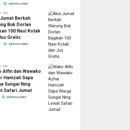
admincuitan
i lalu
 Jumat Berkah
ng Buk Dorlan
kan 100 Nasi Kotak
Jus Gratis
admincuitan
i lalu
 Alfin dan Wawako
r Hamzah Sapa
a Sungai Ning
t Safari Jumat
admincuitan