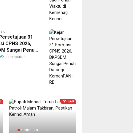
lalu
Persetujuan 31
si CPNS 2026,
M Sungai Penuh
gi KemenPAN-RB
admincuitan
3
869
4 bulan lalu
3 bulan lalu