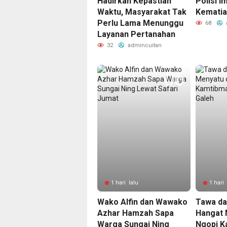
Hadirkan Kepastian
Polisi 
Waktu, Masyarakat Tak
Kematia
Perlu Lama Menunggu
68
Layanan Pertanahan
32
admincuitan
1 hari lalu
1 hari 
Wako Alfin dan Wawako
Tawa da
Azhar Hamzah Sapa
Hangat 
Warga Sungai Ning
Ngopi K