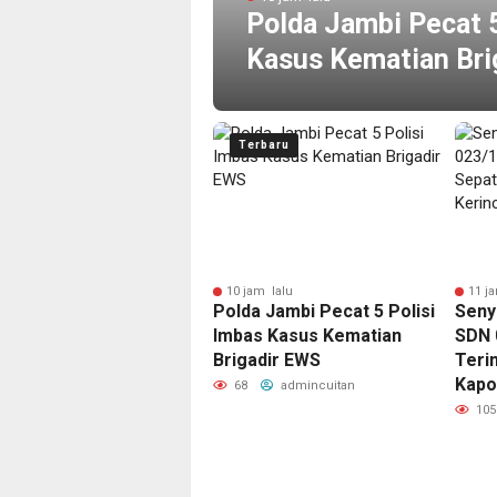
u
Polda Jambi Pecat 5
Kasus Kematian Bri
Terbaru
 menit lalu
10 jam lalu
11 j
ngukuran Terjadwal
Polda Jambi Pecat 5 Polisi
Seny
irkan Kepastian Waktu,
Imbas Kasus Kematian
SDN 
yarakat Tak Perlu
Brigadir EWS
Teri
ma Menunggu Layanan
Kapo
68
admincuitan
rtanahan
105
2
admincuitan