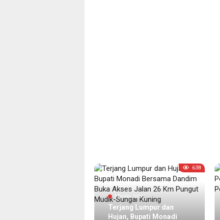
4485
638
3 bulan lalu
Terjang Lumpur dan
bulan lalu
Hujan, Bupati Monadi