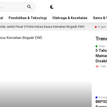
al
Pendidikan & Teknologi
Olahraga & Kesehatan
Game & V
t 5 Polisi Imbas Kasus Kematian Brigadir EWS
Senyum Ba
11 jam lalu
Tren
3 hari 
5 Tahu
Maina
Disabi
Penuh 
1349
Toko S
3 ming
BKPSD
S
Sunga