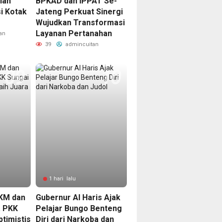
lan
BPKAD dan IPPAT Se-
i Kotak
Jateng Perkuat Sinergi
Wujudkan Transformasi
Layanan Pertanahan
an
39
admincuitan
1 hari lalu
KM dan
Gubernur Al Haris Ajak
. PKK
Pelajar Bungo Benteng
timistis
Diri dari Narkoba dan