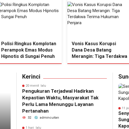
Polisi Ringkus Komplotan
Vonis Kasus Korupsi
Perampok Emas Modus
Dana Desa Batang
Hipnotis di Sungai Penuh
Merangin: Tiga Terdakwa
Terima Hukuman Penjara
Kerinci
Sun
20 menit lalu
Pengukuran Terjadwal Hadirkan
Kepastian Waktu, Masyarakat Tak
Perlu Lama Menunggu Layanan
11 j
Pertanahan
Seny
32
admincuitan
Sung
Kapo
1 hari lalu