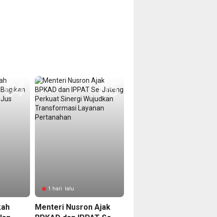
1 hari lalu
kah
Menteri Nusron Ajak