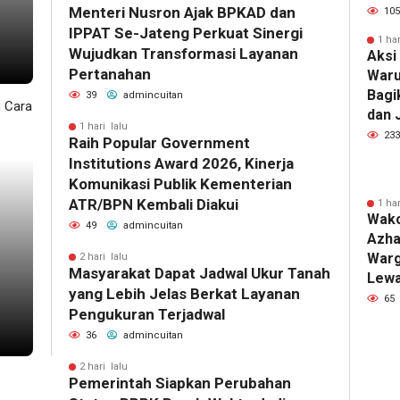
Menteri Nusron Ajak BPKAD dan
105
IPPAT Se-Jateng Perkuat Sinergi
1 har
Wujudkan Transformasi Layanan
Aksi
Pertanahan
Waru
Bagi
39
admincuitan
dan 
1 hari lalu
233
Raih Popular Government
Institutions Award 2026, Kinerja
Komunikasi Publik Kementerian
ATR/BPN Kembali Diakui
1 har
Wako
49
admincuitan
Azha
Warg
2 hari lalu
Masyarakat Dapat Jadwal Ukur Tanah
Lewa
yang Lebih Jelas Berkat Layanan
65
Pengukuran Terjadwal
36
admincuitan
2 hari lalu
Pemerintah Siapkan Perubahan