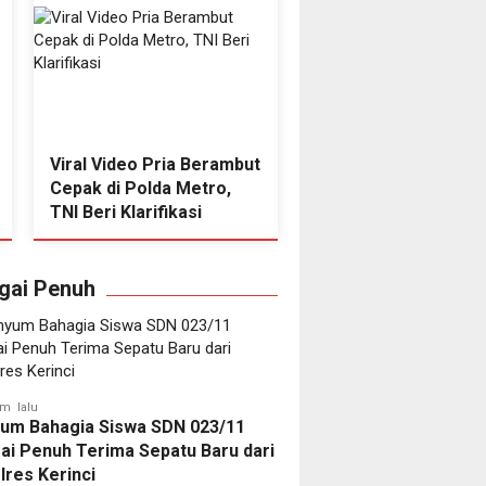
Viral Video Pria Berambut
Polda Jambi Pecat 5
Cepak di Polda Metro,
Polisi Imbas Kasus
TNI Beri Klarifikasi
Kematian Brigadir E
gai Penuh
am lalu
um Bahagia Siswa SDN 023/11
ai Penuh Terima Sepatu Baru dari
lres Kerinci