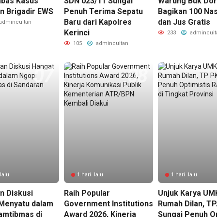
Imbas Kasus
SDN 023/11 Sungai
Warung Buk Dor
n Brigadir EWS
Penuh Terima Sepatu
Bagikan 100 Nas
Baru dari Kapolres
dan Jus Gratis
admincuitan
Kerinci
233
admincuit
105
admincuitan
lalu
1 hari lalu
1 hari lalu
n Diskusi
Raih Popular
Unjuk Karya UM
Menyatu dalam
Government Institutions
Rumah Dilan, TP
amtibmas di
Award 2026, Kinerja
Sungai Penuh Op