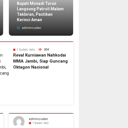
Bupati Monadi Turun
Ini Nama-nama Puluh
Langsung Patroli Malam
Pejabat Baru di Kerin
Takbiran, Pastikan
yang Dilantik Bupati
Kerinci Aman
Monadi
admincuitan
admincuitan
1 bulan lalu
304
1 bulan lalu
Reval Kurniawan Nahkodai
Daftar Top S
MMA Jambi, Siap Guncang
2026, Mbap
Oktagon Nasional
Messi, Haal
Mengancam
admincuitan
admincuitan
1 bulan lalu
10 jam lalu