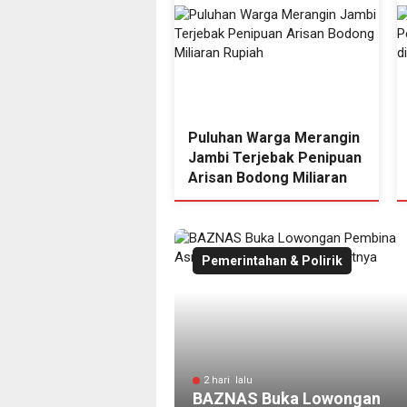
a Jambi Pecat 5
Puluhan Warga Merangin
si Imbas Kasus
Jambi Terjebak Penipuan
tian Brigadir EWS
Arisan Bodong Miliaran
Rupiah
Pemerintahan & Polirik
2 hari lalu
BAZNAS Buka Lowongan