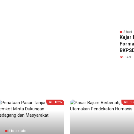
2 hari 
Kejar 
Forma
BKPSD
Datan
569
1826
56
4 bulan lalu