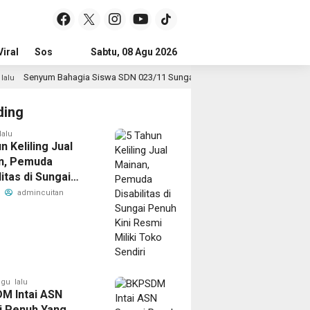
iral
Sosial & Budaya
Sabtu, 08 Agu 2026
Pemerintahan & Politik
Wisata & Reli
hagia Siswa SDN 023/11 Sungai Penuh Terima Sepatu Baru dari Kapolres Ker
ding
lalu
n Keliling Jual
n, Pemuda
litas di Sungai
Kini Resmi Miliki
admincuitan
endiri
gu lalu
11 jam lalu
M Intai ASN
enyum Bahagia Siswa SDN 023/11
i Penuh Yang