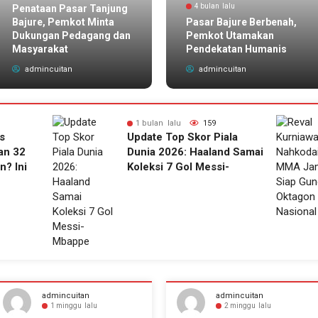
4 bulan lalu
Penataan Pasar Tanjung
Bajure, Pemkot Minta
Pasar Bajure Berbenah,
Dukungan Pedagang dan
Pemkot Utamakan
Masyarakat
Pendekatan Humanis
admincuitan
admincuitan
1 bulan lalu
159
s
Update Top Skor Piala
an 32
Dunia 2026: Haaland Samai
n? Ini
Koleksi 7 Gol Messi-
Mbappe
admincuitan
admincuitan
1 minggu lalu
2 minggu lalu