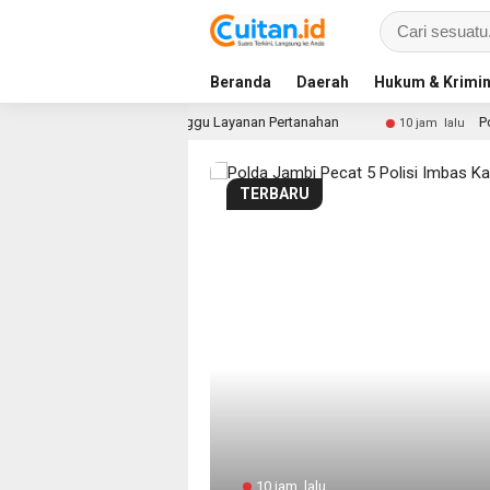
Beranda
Daerah
Hukum & Krimin
rlu Lama Menunggu Layanan Pertanahan
Polda Jambi Peca
10 jam lalu
TERBARU
10 jam lalu