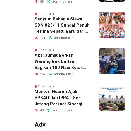
89
admincuitan
1 hari lalu
Senyum Bahagia Siswa
SDN 023/11 Sungai Penuh
Terima Sepatu Baru dari
Kapolres Kerinci
171
admincuitan
1 hari lalu
Aksi Jumat Berkah
Warung Buk Dorlan
Bagikan 100 Nasi Kotak
dan Jus Gratis
252
admincuitan
1 hari lalu
Menteri Nusron Ajak
BPKAD dan IPPAT Se-
Jateng Perkuat Sinergi
Wujudkan Transformasi
40
admincuitan
Layanan Pertanahan
Adv