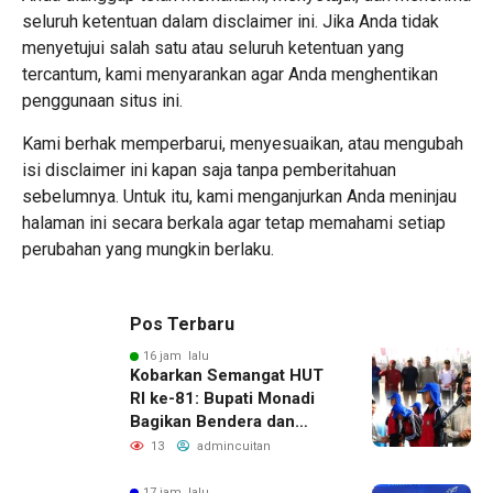
seluruh ketentuan dalam disclaimer ini. Jika Anda tidak
menyetujui salah satu atau seluruh ketentuan yang
tercantum, kami menyarankan agar Anda menghentikan
penggunaan situs ini.
Kami berhak memperbarui, menyesuaikan, atau mengubah
isi disclaimer ini kapan saja tanpa pemberitahuan
sebelumnya. Untuk itu, kami menganjurkan Anda meninjau
halaman ini secara berkala agar tetap memahami setiap
perubahan yang mungkin berlaku.
Pos Terbaru
16 jam lalu
Kobarkan Semangat HUT
RI ke-81: Bupati Monadi
Bagikan Bendera dan
Lepas Paskibraka Kerinci
13
admincuitan
17 jam lalu