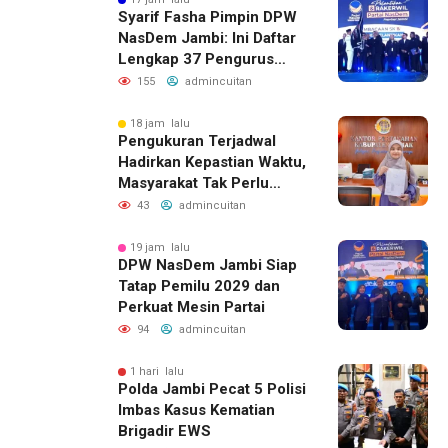
Syarif Fasha Pimpin DPW
NasDem Jambi: Ini Daftar
Lengkap 37 Pengurus
Barunya
155
admincuitan
18 jam lalu
Pengukuran Terjadwal
Hadirkan Kepastian Waktu,
Masyarakat Tak Perlu
Lama Menunggu Layanan
43
admincuitan
Pertanahan
19 jam lalu
DPW NasDem Jambi Siap
Tatap Pemilu 2029 dan
Perkuat Mesin Partai
94
admincuitan
1 hari lalu
Polda Jambi Pecat 5 Polisi
Imbas Kasus Kematian
Brigadir EWS