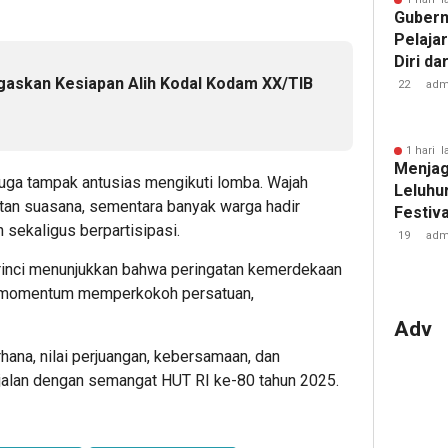
Gubern
Pelaja
Diri da
gaskan Kesiapan Alih Kodal Kodam XX/TIB
Judol
22
adm
1 hari l
Menjag
juga tampak antusias mengikuti lomba. Wajah
Leluhu
n suasana, sementara banyak warga hadir
Festiv
sekaligus berpartisipasi.
Negeri
19
adm
erinci menunjukkan bahwa peringatan kemerdekaan
n momentum memperkokoh persatuan,
Adv
ana, nilai perjuangan, kebersamaan, dan
jalan dengan semangat HUT RI ke-80 tahun 2025.