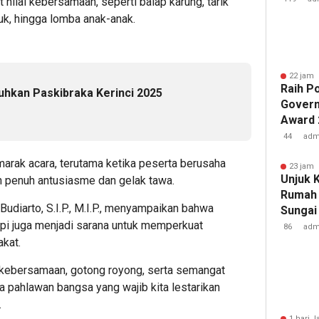
 nilai kebersamaan, seperti balap karung, tarik
uk, hingga lomba anak-anak.
22 jam 
Raih P
uhkan Paskibraka Kerinci 2025
Govern
Award 
Komuni
44
adm
Kement
rak acara, terutama ketika peserta berusaha
Kembal
23 jam 
Unjuk 
 penuh antusiasme dan gelak tawa.
Rumah 
Budiarto, S.I.P., M.I.P., menyampaikan bahwa
Sungai
tapi juga menjadi sarana untuk memperkuat
Raih Ju
86
adm
Provin
kat.
ai kebersamaan, gotong royong, serta semangat
a pahlawan bangsa yang wajib kita lestarikan
.
1 hari l