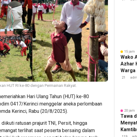
Layana
15 jam 
Wako A
Azhar 
Warga 
Lewat 
21
adm
hkan HUT RI ke-80 dengan Permainan Rakyat.
emeriahkan Hari Ulang Tahun (HUT) ke-80
odim 0417/Kerinci menggelar aneka perlombaan
emda Kerinci, Rabu (20/8/2025).
20 jam 
Tawa d
Menyat
ikuti ratusan prajurit TNI, Persit, hingga
Kamtib
angat terlihat saat peserta bersaing dalam
Galeh
119
ad