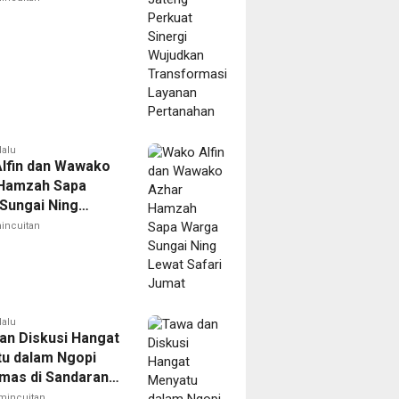
n Pertanahan
lalu
lfin dan Wawako
Hamzah Sapa
Sungai Ning
Safari Jumat
incuitan
lalu
an Diskusi Hangat
u dalam Ngopi
mas di Sandaran
mincuitan