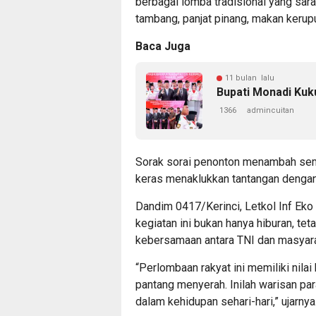
berbagai lomba tradisional yang sarat
tambang, panjat pinang, makan kerup
Baca Juga
11 bulan lalu
Bupati Monadi Kuk
1366
admincuitan
Sorak sorai penonton menambah sema
keras menaklukkan tantangan dengan
Dandim 0417/Kerinci, Letkol Inf Eko 
kegiatan ini bukan hanya hiburan, te
kebersamaan antara TNI dan masyara
“Perlombaan rakyat ini memiliki nil
pantang menyerah. Inilah warisan par
dalam kehidupan sehari-hari,” ujarnya