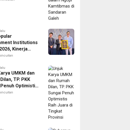
lalu
opular
ment Institutions
2026, Kinerja
kasi Publik
incuitan
erian ATR/BPN
i Diakui
lalu
Karya UMKM dan
Dilan, TP. PKK
 Penuh Optimistis
ara di Tingkat
incuitan
si
alu