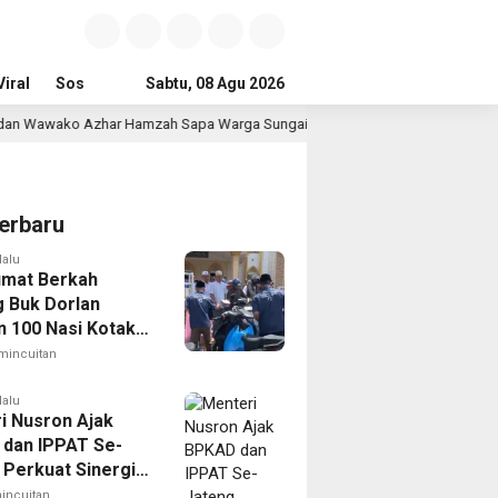
iral
Sosial & Budaya
Sabtu, 08 Agu 2026
Pemerintahan & Politik
Wisata & Reli
har Hamzah Sapa Warga Sungai Ning Lewat Safari Jumat
20 jam lal
erbaru
lalu
umat Berkah
 Buk Dorlan
n 100 Nasi Kotak
 Gratis
mincuitan
lalu
i Nusron Ajak
dan IPPAT Se-
 Perkuat Sinergi
an Transformasi
incuitan