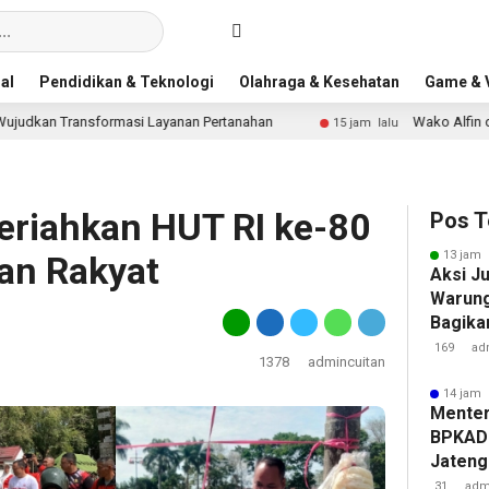
al
Pendidikan & Teknologi
Olahraga & Kesehatan
Game & V
sformasi Layanan Pertanahan
Wako Alfin dan Wawako Az
15 jam lalu
eriahkan HUT RI ke-80
Pos T
13 jam 
an Rakyat
Aksi J
Warung
Bagika
dan Jus
169
ad
1378
admincuitan
14 jam 
Menter
BPKAD 
Jateng
Wujudk
31
adm