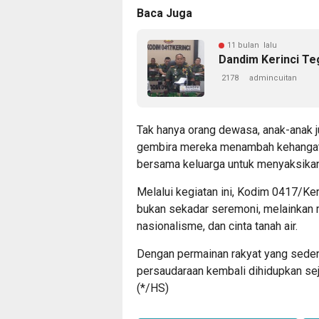
Baca Juga
11 bulan lalu
Dandim Kerinci Te
2178
admincuitan
Tak hanya orang dewasa, anak-anak 
gembira mereka menambah kehangata
bersama keluarga untuk menyaksikan 
Melalui kegiatan ini, Kodim 0417/K
bukan sekadar seremoni, melainka
nasionalisme, dan cinta tanah air.
Dengan permainan rakyat yang sederh
persaudaraan kembali dihidupkan se
(*/HS)