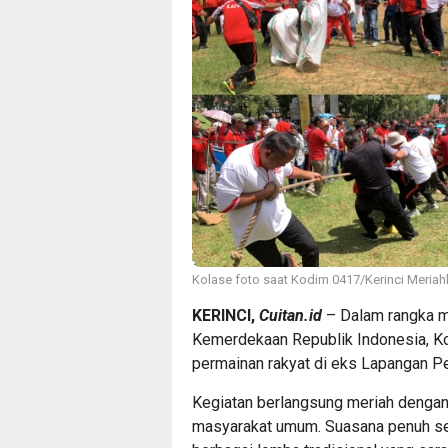
Kolase foto saat Kodim 0417/Kerinci Meria
KERINCI,
Cuitan.id
– Dalam rangka m
Kemerdekaan Republik Indonesia, K
permainan rakyat di eks Lapangan P
Kegiatan berlangsung meriah dengan di
masyarakat umum. Suasana penuh sem