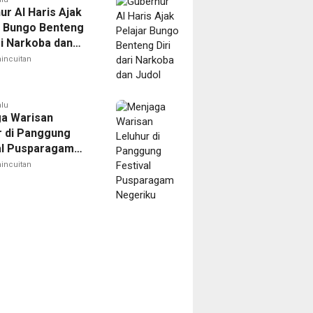
ur Al Haris Ajak
r Bungo Benteng
ri Narkoba dan
incuitan
alu
a Warisan
r di Panggung
al Pusparagam
ku
incuitan