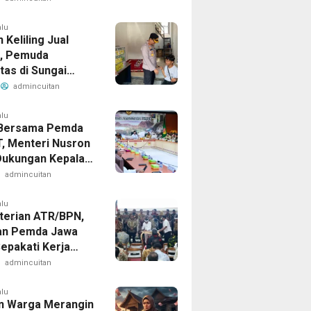
 di NTT
alu
 Keliling Jual
, Pemuda
itas di Sungai
ini Resmi Miliki
admincuitan
endiri
alu
 Bersama Pemda
, Menteri Nusron
Dukungan Kepala
 Wujudkan
admincuitan
ormasi Layanan
ahan
alu
erian ATR/BPN,
an Pemda Jawa
Sepakati Kerja
alam Upaya
admincuitan
ahan Korupsi
alu
n Warga Merangin