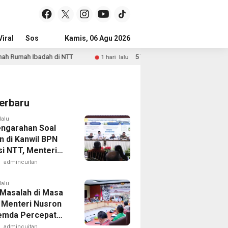
iral
Sosial & Budaya
Kamis, 06 Agu 2026
Pemerintahan & Politik
Wisata & Reli
di NTT
5 Tahun Keliling Jual Mainan, Pemuda Disabilitas d
1 hari lalu
erbaru
lalu
engarahan Soal
n di Kanwil BPN
si NTT, Menteri
: Gunakan Sudut
admincuitan
g Masyarakat
lalu
Masalah di Masa
 Menteri Nusron
emda Percepat
ikasi Tanah Rumah
admincuitan