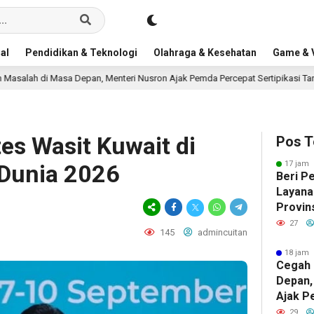
al
Pendidikan & Teknologi
Olahraga & Kesehatan
Game & V
Depan, Menteri Nusron Ajak Pemda Percepat Sertipikasi Tanah Rumah Ibadah 
tes Wasit Kuwait di
Pos T
17 jam 
a Dunia 2026
Beri P
Layana
Provin
Nusron
27
145
admincuitan
Pandan
18 jam 
Cegah 
Depan,
Ajak P
Sertip
29