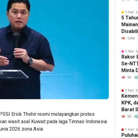
Ibadah
1 hari l
5 Tahun
Mainan
Disabil
Penuh K
1246
Toko S
1 hari l
Rakor
Se-NTT
Minta 
Daerah
30
Transf
Pertan
1 hari l
Kement
KPK, d
Barat 
SSI Erick Thohir resmi melayangkan protes
Sama d
33
kan wasit asal Kuwait pada laga Timnas Indonesia
Penceg
unia 2026 zona Asia.
1 hari l
Puluha