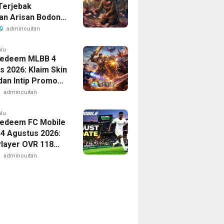
Terjebak
an Arisan Bodong
n Rupiah
admincuitan
alu
Redeem MLBB 4
s 2026: Klaim Skin
dan Intip Promo
admincuitan
alu
edeem FC Mobile
 4 Agustus 2026:
Player OVR 118
 Sekarang
admincuitan