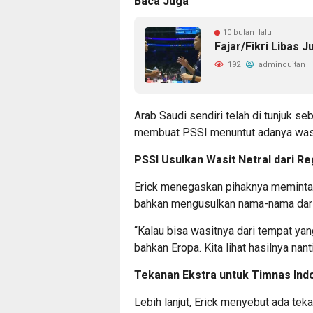
Baca Juga
10 bulan lalu
Fajar/Fikri Libas 
192
admincuitan
Arab Saudi sendiri telah di tunjuk se
membuat PSSI menuntut adanya wasit y
PSSI Usulkan Wasit Netral dari Re
Erick menegaskan pihaknya meminta wa
bahkan mengusulkan nama-nama dari 
“Kalau bisa wasitnya dari tempat yang
bahkan Eropa. Kita lihat hasilnya nanti,
Tekanan Ekstra untuk Timnas Ind
Lebih lanjut, Erick menyebut ada te