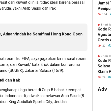
it dari Kuwait di nilai tidak ideal karena berasal
Jambi 
aruda, yakni Arab Saudi dan Irak.
Penipu
Miliara
104
1 hari l
Kode 
, Adnan/Indah ke Semifinal Hong Kong Open
Agustu
Gratis 
Luo Yi
20
2 hari l
at resmi ke FIFA, saya juga akan kirim surat resmi
Kode R
sama, dari Kuwait,” kata Erick dalam konferensi
Selasa
arno (SUGBK), Jakarta, Selasa (16/9).
Klaim 
Gratis
24
di dan Irak
Adv
menghadapi laga berat di Grup B babak keempat
ia. Indonesia di jadwalkan melawan Arab Saudi (8
adion King Abdullah Sports City, Jeddah.