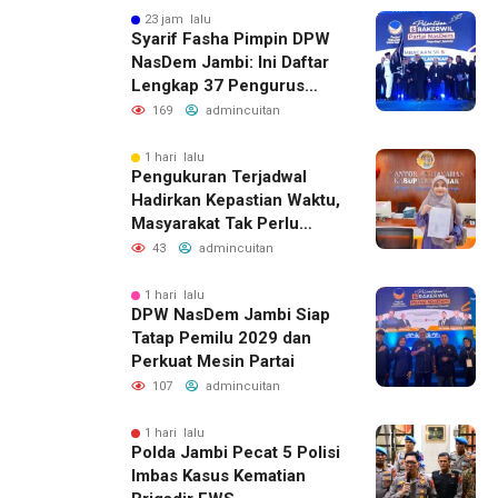
23 jam lalu
Syarif Fasha Pimpin DPW
NasDem Jambi: Ini Daftar
Lengkap 37 Pengurus
Barunya
169
admincuitan
1 hari lalu
Pengukuran Terjadwal
Hadirkan Kepastian Waktu,
Masyarakat Tak Perlu
Lama Menunggu Layanan
43
admincuitan
Pertanahan
1 hari lalu
DPW NasDem Jambi Siap
Tatap Pemilu 2029 dan
Perkuat Mesin Partai
107
admincuitan
1 hari lalu
Polda Jambi Pecat 5 Polisi
Imbas Kasus Kematian