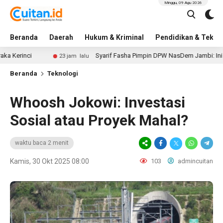
Minggu, 09 Agu 2026
Beranda
Daerah
Hukum & Kriminal
Pendidikan & Tekno
ci
Syarif Fasha Pimpin DPW NasDem Jambi: Ini Daftar 
23 jam lalu
Beranda
Teknologi
Whoosh Jokowi: Investasi
Sosial atau Proyek Mahal?
waktu baca 2 menit
Kamis, 30 Okt 2025 08:00
103
admincuitan