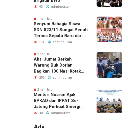
Brigadir EWS
93
admincuitan
1 hari lalu
Senyum Bahagia Siswa
SDN 023/11 Sungai Penuh
Terima Sepatu Baru dari
Kapolres Kerinci
174
admincuitan
2 hari lalu
Aksi Jumat Berkah
Warung Buk Dorlan
Bagikan 100 Nasi Kotak
dan Jus Gratis
252
admincuitan
2 hari lalu
Menteri Nusron Ajak
BPKAD dan IPPAT Se-
Jateng Perkuat Sinergi
Wujudkan Transformasi
40
admincuitan
Layanan Pertanahan
Adv