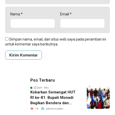
Nama
*
Email
*
Simpan nama, email, dan situs web saya pada peramban ini
untuk komentar saya berikutnya.
Pos Terbaru
22 jam lalu
Kobarkan Semangat HUT
RI ke-81: Bupati Monadi
Bagikan Bendera dan
Lepas Paskibraka Kerinci
14
admincuitan