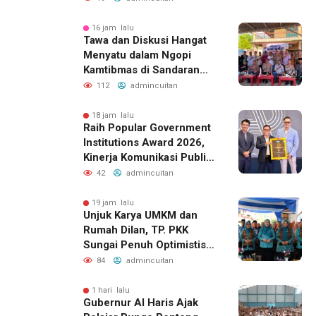
16 jam lalu
Tawa dan Diskusi Hangat
Menyatu dalam Ngopi
Kamtibmas di Sandaran
Galeh
112
admincuitan
18 jam lalu
Raih Popular Government
Institutions Award 2026,
Kinerja Komunikasi Publik
Kementerian ATR/BPN
42
admincuitan
Kembali Diakui
19 jam lalu
Unjuk Karya UMKM dan
Rumah Dilan, TP. PKK
Sungai Penuh Optimistis
Raih Juara di Tingkat
84
admincuitan
Provinsi
1 hari lalu
Gubernur Al Haris Ajak