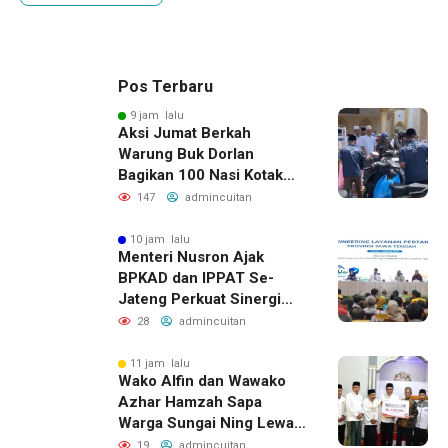
Pos Terbaru
9 jam lalu
Aksi Jumat Berkah
Warung Buk Dorlan
Bagikan 100 Nasi Kotak
dan Jus Gratis
147
admincuitan
10 jam lalu
Menteri Nusron Ajak
BPKAD dan IPPAT Se-
Jateng Perkuat Sinergi
Wujudkan Transformasi
28
admincuitan
Layanan Pertanahan
11 jam lalu
Wako Alfin dan Wawako
Azhar Hamzah Sapa
Warga Sungai Ning Lewat
Safari Jumat
19
admincuitan