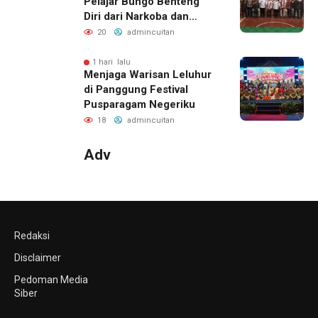
Pelajar Bungo Benteng
Diri dari Narkoba dan
Judol
20
admincuitan
1 hari lalu
Menjaga Warisan Leluhur
di Panggung Festival
Pusparagam Negeriku
18
admincuitan
Adv
Redaksi
Disclaimer
Pedoman Media
Siber