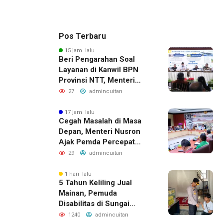
Pos Terbaru
15 jam lalu
Beri Pengarahan Soal
Layanan di Kanwil BPN
Provinsi NTT, Menteri
Nusron: Gunakan Sudut
27
admincuitan
Pandang Masyarakat
17 jam lalu
Cegah Masalah di Masa
Depan, Menteri Nusron
Ajak Pemda Percepat
Sertipikasi Tanah Rumah
29
admincuitan
Ibadah di NTT
1 hari lalu
5 Tahun Keliling Jual
Mainan, Pemuda
Disabilitas di Sungai
Penuh Kini Resmi Miliki
1240
admincuitan