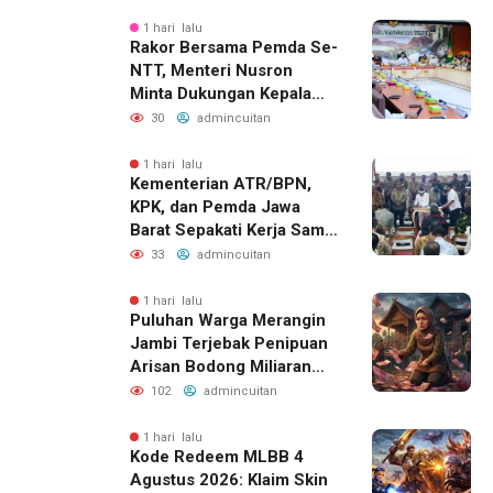
Toko Sendiri
1 hari lalu
Rakor Bersama Pemda Se-
NTT, Menteri Nusron
Minta Dukungan Kepala
Daerah Wujudkan
30
admincuitan
Transformasi Layanan
Pertanahan
1 hari lalu
Kementerian ATR/BPN,
KPK, dan Pemda Jawa
Barat Sepakati Kerja Sama
dalam Upaya Pencegahan
33
admincuitan
Korupsi
1 hari lalu
Puluhan Warga Merangin
Jambi Terjebak Penipuan
Arisan Bodong Miliaran
Rupiah
102
admincuitan
1 hari lalu
Kode Redeem MLBB 4
Agustus 2026: Klaim Skin