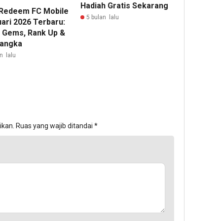
Hadiah Gratis Sekarang
Redeem FC Mobile
5 bulan lalu
uari 2026 Terbaru:
s Gems, Rank Up &
Langka
n lalu
ikan.
Ruas yang wajib ditandai
*