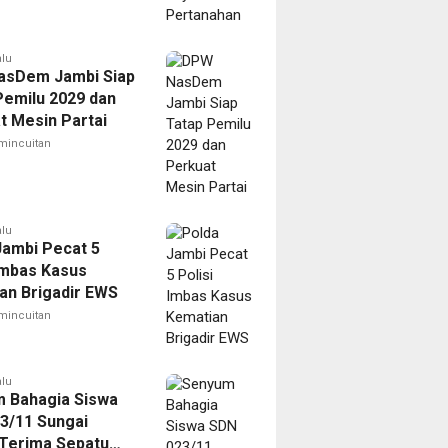
alu
sDem Jambi Siap
Pemilu 2029 dan
t Mesin Partai
mincuitan
alu
Jambi Pecat 5
 Imbas Kasus
an Brigadir EWS
mincuitan
alu
 Bahagia Siswa
3/11 Sungai
Terima Sepatu