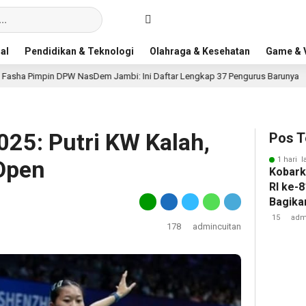
al
Pendidikan & Teknologi
Olahraga & Kesehatan
Game & V
DPW NasDem Jambi: Ini Daftar Lengkap 37 Pengurus Barunya
1 hari la
025: Putri KW Kalah,
Pos T
1 hari l
Open
Kobar
RI ke-8
Bagika
Lepas 
15
adm
178
admincuitan
Kerinci