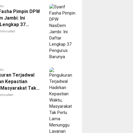
alu
 Fasha Pimpin DPW
 Jambi: Ini
 Lengkap 37
us Barunya
mincuitan
alu
uran Terjadwal
an Kepastian
 Masyarakat Tak
Lama Menunggu
incuitan
n Pertanahan