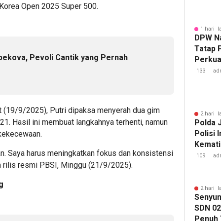
 Korea Open 2025 Super 500.
1 hari l
DPW Na
Tatap 
nbekova, Pevoli Cantik yang Pernah
Perkua
133
ad
t (19/9/2025), Putri dipaksa menyerah dua gim
2 hari l
1. Hasil ini membuat langkahnya terhenti, namun
Polda 
Polisi
 kekecewaan.
Kemati
. Saya harus meningkatkan fokus dan konsistensi
109
ad
m rilis resmi PBSI, Minggu (21/9/2025).
g
2 hari l
Senyum
SDN 02
Penuh 