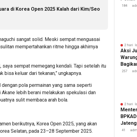
Baru d
184
ad
Juara di Korea Open 2025 Kalah dari Kim/Seo
Kerinci
maguchi sangat solid. Meski sempat menguasai
2 hari l
esulitan mempertahankan ritme hingga akhirnya
Aksi J
Warung
Bagika
l, saya sempat memegang kendali. Tapi setelah itu
dan Jus
257
ad
 bisa keluar dari tekanan,” ungkapnya.
il dengan pola permainan yang sama seperti
i Akane lebih berani melakukan spekulasi dan
buatnya sulit membaca arah bola.
2 hari l
Menter
BPKAD 
Jateng
rnamen berikutnya, Korea Open 2025, yang akan
Wujudk
41
adm
orea Selatan, pada 23–28 September 2025.
Layana