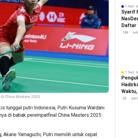
1 hari l
Syarif
NasDem
Daftar
Pengur
184
ad
1 hari l
Penguk
Hadirk
Waktu,
 di China Masters 2025.
Perlu 
45
adm
Layana
s tunggal putri Indonesia, Putri Kusuma Wardani
hnya di babak perempatfinal China Masters 2025
g, Akane Yamaguchi, Putri memilih untuk cepat