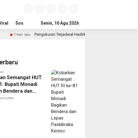
iral
Sosial & Budaya
Senin, 10 Agu 2026
Pemerintahan & Politik
Wisata & Reli
Pengukuran Terjadwal Hadirkan Kepastian Waktu, Masyarakat Tak Perlu 
lu
erbaru
alu
kan Semangat HUT
1: Bupati Monadi
n Bendera dan
Paskibraka
incuitan