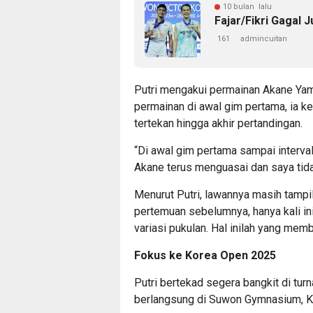
10 bulan lalu
Fajar/Fikri Gagal 
161
admincuitan
Putri mengakui permainan Akane Ya
permainan di awal gim pertama, ia k
tertekan hingga akhir pertandingan.
“Di awal gim pertama sampai interva
Akane terus menguasai dan saya tidak
Menurut Putri, lawannya masih tamp
pertemuan sebelumnya, hanya kali in
variasi pukulan. Hal inilah yang mem
Fokus ke Korea Open 2025
Putri bertekad segera bangkit di tu
berlangsung di Suwon Gymnasium, K