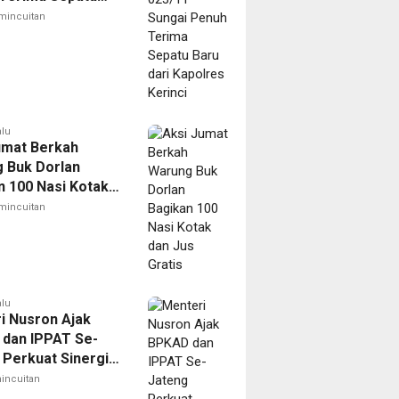
ari Kapolres
mincuitan
alu
umat Berkah
 Buk Dorlan
n 100 Nasi Kotak
 Gratis
mincuitan
alu
i Nusron Ajak
dan IPPAT Se-
 Perkuat Sinergi
an Transformasi
incuitan
n Pertanahan