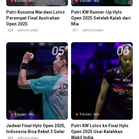
8 bulan lalu
9 bulan lalu
Putri Kusuma Wardani Lolos
Putri KW Runner-Up Hylo
Perempat Final Australian
Open 2025 Setelah Kalah dari
Open 2025
Mia
224
admincuitan
311
admincuitan
9 bulan lalu
9 bulan lalu
Jadwal Final Hylo Open 2025,
Putri KW Lolos ke Final Hylo
Indonesia Bisa Rebut 3 Gelar
Open 2025 Usai Kalahkan
Wakil India
349
admincuitan