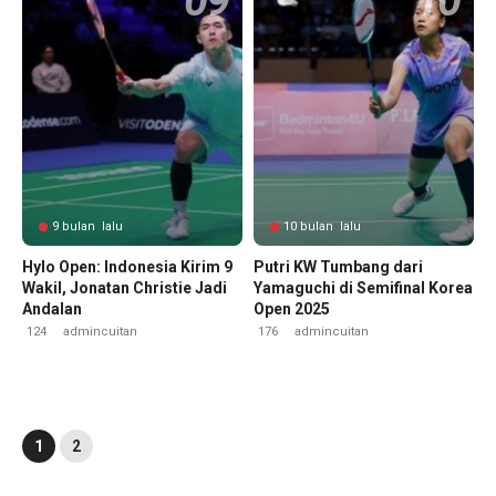
9 bulan lalu
10 bulan lalu
Hylo Open: Indonesia Kirim 9
Putri KW Tumbang dari
Wakil, Jonatan Christie Jadi
Yamaguchi di Semifinal Korea
Andalan
Open 2025
124
admincuitan
176
admincuitan
1
2