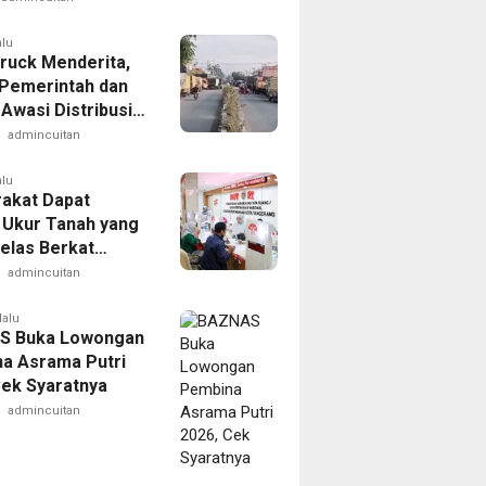
alu
Truck Menderita,
Pemerintah dan
Awasi Distribusi
admincuitan
alu
akat Dapat
 Ukur Tanah yang
Jelas Berkat
n Pengukuran
admincuitan
wal
lalu
S Buka Lowongan
a Asrama Putri
Cek Syaratnya
admincuitan