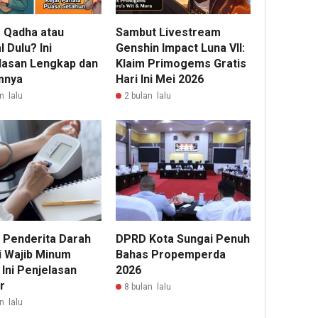
 Qadha atau
Sambut Livestream
 Dulu? Ini
Genshin Impact Luna VII:
lasan Lengkap dan
Klaim Primogems Gratis
mnya
Hari Ini Mei 2026
n lalu
2 bulan lalu
 Penderita Darah
DPRD Kota Sungai Penuh
i Wajib Minum
Bahas Propemperda
Ini Penjelasan
2026
r
8 bulan lalu
n lalu