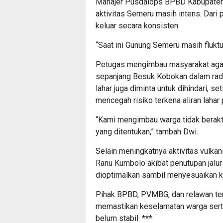
Manajer Pusdalops BPBD Kabupaten 
aktivitas Semeru masih intens. Dari 
keluar secara konsisten.
“Saat ini Gunung Semeru masih fluktu
Petugas mengimbau masyarakat agar t
sepanjang Besuk Kobokan dalam radiu
lahar juga diminta untuk dihindari, s
mencegah risiko terkena aliran lahar
“Kami mengimbau warga tidak berakt
yang ditentukan,” tambah Dwi.
Selain meningkatnya aktivitas vulkan
Ranu Kumbolo akibat penutupan jalur
dioptimalkan sambil menyesuaikan kon
Pihak BPBD, PVMBG, dan relawan ter
memastikan keselamatan warga serta
belum stabil.
*
*
*