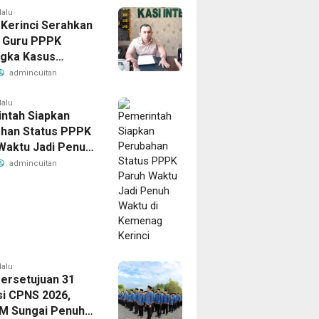
lalu
 Kerinci Serahkan
 Guru PPPK
gka Kasus
a ke Kejaksaan
admincuitan
lalu
ntah Siapkan
han Status PPPK
Waktu Jadi Penuh
di Kemenag
admincuitan
lalu
Persetujuan 31
i CPNS 2026,
M Sungai Penuh