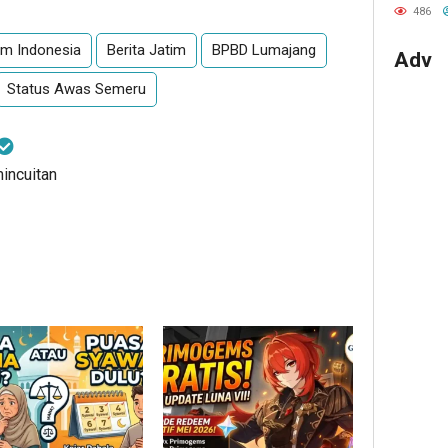
Datan
486
m Indonesia
Berita Jatim
BPBD Lumajang
Adv
Status Awas Semeru
mincuitan