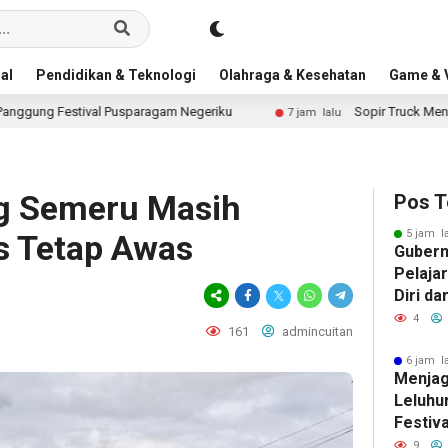
al
Pendidikan & Teknologi
Olahraga & Kesehatan
Game & V
tival Pusparagam Negeriku
Sopir Truck Menderita, Desak
7 jam lalu
ng Semeru Masih
Pos T
5 jam l
us Tetap Awas
Gubern
Pelaja
Diri da
Judol
4
161
admincuitan
6 jam l
Menjag
Leluhu
Festiv
Negeri
9