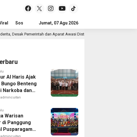
iral
Sosial & Budaya
Jumat, 07 Agu 2026
Pemerintahan & Politik
Wisata & Reli
 Pemerintah dan Aparat Awasi Distribusi Solar
Masyarakat
8 jam lalu
erbaru
alu
ur Al Haris Ajak
r Bungo Benteng
ri Narkoba dan
admincuitan
alu
a Warisan
r di Panggung
al Pusparagam
ku
admincuitan