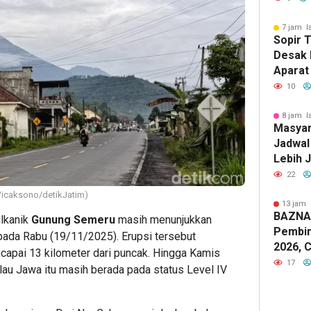
7 jam l
Sopir 
Desak 
Aparat 
Solar
10
8 jam l
Masyar
Jadwal
Lebih 
Layana
22
Terjad
icaksono/detikJatim)
13 jam 
BAZNA
ulkanik
Gunung Semeru
masih menunjukkan
Pembin
i pada Rabu (19/11/2025). Erupsi tersebut
2026, 
apai 13 kilometer dari puncak. Hingga Kamis
17
lau Jawa itu masih berada pada status Level IV