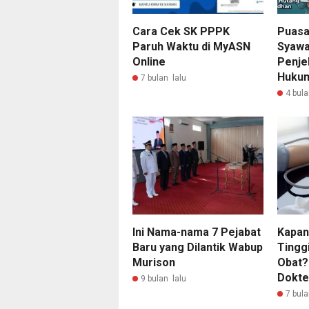
Cara Cek SK PPPK
Puasa
Paruh Waktu di MyASN
Syawal
Online
Penje
Huku
7 bulan lalu
4 bula
Ini Nama-nama 7 Pejabat
Kapan
Baru yang Dilantik Wabup
Tingg
Murison
Obat? 
Dokte
9 bulan lalu
7 bula