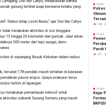
Lumajang, Dwi Nur Cahyo, menjelaskan bahwa
14 jam 
puncak gunung terlihat asap berwarna kelabu yang
Polres
Oknum
Tersan
atif. Status tetap Level Awas,” ujar Dwi Nur Cahyo.
Asusil
108
idak melakukan aktivitas di sisi tenggara
15 jam 
s 13 hingga 20 kilometer dari puncak. Jalur aliran
Pemeri
etidaknya 500 meter dari tepi sungai, demi
Peruba
 panas.
Paruh 
Waktu 
421
ivitas di sepanjang Besuk Kobokan dalam radius
Kerinci
ik, tercatat 178 pendaki masih tertahan di kawasan
 pendakian pasca-erupsi. Upaya evakuasi terus
disi terkini di lapangan.
16 jam 
us melakukan pemantauan intensif untuk
Kejar 
 aktivitas vulkanik Gunung Semeru yang masih
Formas
BKPSD