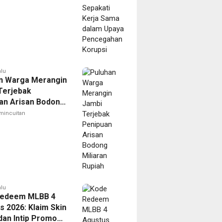
alu
n Warga Merangin
Terjebak
an Arisan Bodong
n Rupiah
mincuitan
alu
Redeem MLBB 4
s 2026: Klaim Skin
dan Intip Promo