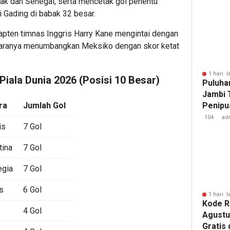
ak dan Senegal, serta mencetak gol penentu
Gading di babak 32 besar.
 kapten timnas Inggris Harry Kane mengintai dengan
garanya menumbangkan Meksiko dengan skor ketat
1 hari l
iala Dunia 2026 (Posisi 10 Besar)
Puluha
Jambi 
ra
Jumlah Gol
Penipu
Miliara
104
ad
is
7 Gol
tina
7 Gol
gia
7 Gol
s
6 Gol
1 hari l
Kode 
4 Gol
Agustu
Gratis 