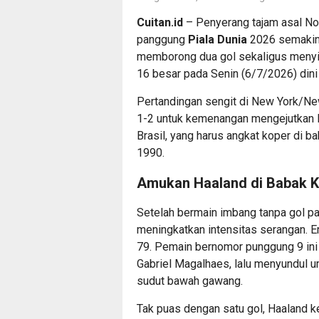
Cuitan.id
– Penyerang tajam asal N
panggung
Piala Dunia
2026 semakin 
memborong dua gol sekaligus menyin
16 besar pada Senin (6/7/2026) dini 
Pertandingan sengit di New York/Ne
1-2 untuk kemenangan mengejutkan N
Brasil, yang harus angkat koper di b
1990.
Amukan Haaland di Babak 
Setelah bermain imbang tanpa gol p
meningkatkan intensitas serangan. 
79. Pemain bernomor punggung 9 ini
Gabriel Magalhaes, lalu menyundul u
sudut bawah gawang.
Tak puas dengan satu gol, Haaland 