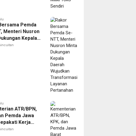
alu
 Bersama Pemda
, Menteri Nusron
Dukungan Kepala
 Wujudkan
incuitan
ormasi Layanan
ahan
alu
erian ATR/BPN,
an Pemda Jawa
Sepakati Kerja
alam Upaya
incuitan
ahan Korupsi