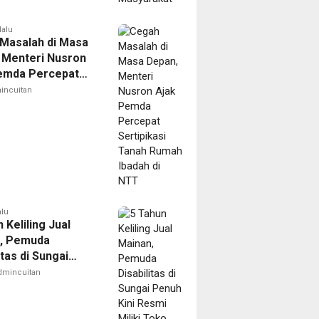
lalu
Masalah di Masa
 Menteri Nusron
emda Percepat
ikasi Tanah Rumah
incuitan
 di NTT
alu
 Keliling Jual
, Pemuda
itas di Sungai
ini Resmi Miliki
dmincuitan
endiri