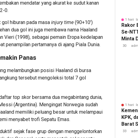
n tembakan mendatar yang akurat ke sudut kanan
2-0.
1 hari l
 gol hiburan pada masa
injury time
(90+10′)
Rakor
orehan dua gol ini juga membawa nama Haaland
Se-NTT
tian Vieri (1998), sebagai pemain Eropa kedelapan
Minta 
t penampilan pertamanya di ajang Piala Dunia.
Daerah
30
adm
Transf
emakin Panas
Pertan
sung melambungkan posisi Haaland di bursa
 jangkung tersebut mengoleksi total 7 gol
k daftar top skor bersama dua megabintang dunia,
 Messi (Argentina). Mengingat Norwegia sudah
1 hari l
Kement
Haaland memiliki peluang besar untuk melampaui
KPK, d
demi menyabet trofi Sepatu Emas.
Barat 
Sama d
oduktif sejak fase grup dengan menggelontorkan
33
adm
Penceg