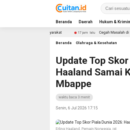
Beranda
Daerah
Hukum & Krimin
ut Pandang Masyarakat
Cegah Masalah di Masa Depan, Me
17 jam lalu
Beranda
Olahraga & Kesehatan
Update Top Skor 
Haaland Samai K
Mbappe
waktu baca 3 menit
Senin, 6 Jul 2026 17:15
Erling Haaland, Pemain Norwegia. ist