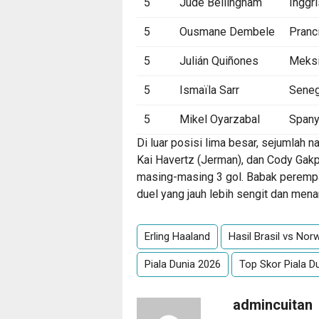
5
Jude Bellingham
Inggri
5
Ousmane Dembele
Pranc
5
Julián Quiñones
Meks
5
Ismaïla Sarr
Seneg
5
Mikel Oyarzabal
Spany
Di luar posisi lima besar, sejumlah n
Kai Havertz (Jerman), dan Cody Gakp
masing-masing 3 gol. Babak peremp
duel yang jauh lebih sengit dan menar
Erling Haaland
Hasil Brasil vs Nor
Piala Dunia 2026
Top Skor Piala D
admincuitan