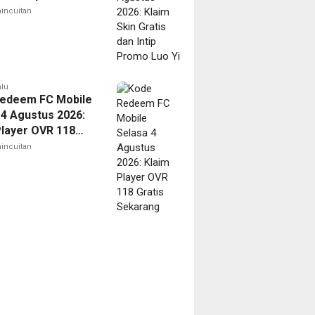
incuitan
alu
edeem FC Mobile
 4 Agustus 2026:
Player OVR 118
 Sekarang
incuitan