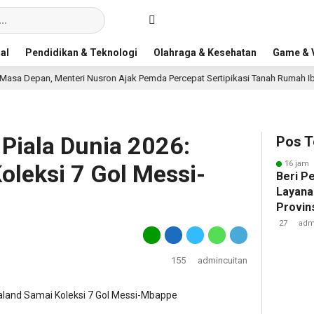
al
Pendidikan & Teknologi
Olahraga & Kesehatan
Game & V
nteri Nusron Ajak Pemda Percepat Sertipikasi Tanah Rumah Ibadah di NTT
Piala Dunia 2026:
Pos T
16 jam 
oleksi 7 Gol Messi-
Beri P
Layana
Provin
Nusron
27
adm
Pandan
155
admincuitan