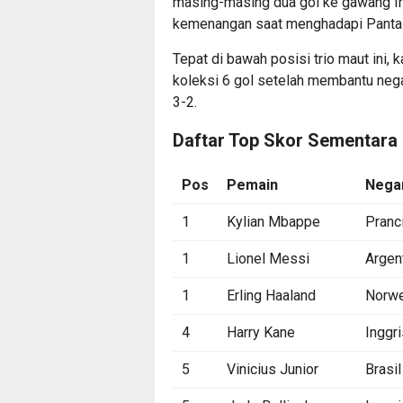
masing-masing dua gol ke gawang Ir
kemenangan saat menghadapi Pantai 
Tepat di bawah posisi trio maut ini,
koleksi 6 gol setelah membantu ne
3-2.
Daftar Top Skor Sementara P
Pos
Pemain
Nega
1
Kylian Mbappe
Pranc
1
Lionel Messi
Argen
1
Erling Haaland
Norwe
4
Harry Kane
Inggri
5
Vinicius Junior
Brasil