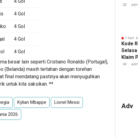
s
4 Gol
Luo Yi
20
adm
is
4 Gol
iko
4 Gol
al
4 Gol
1 hari l
Kode R
Selasa
ol
4 Gol
Klaim 
ama besar lain seperti Cristiano Ronaldo (Portugal),
Gratis
24
adm
o (Belanda) masih tertahan dengan torehan
at final mendatang pastinya akan menyuguhkan
ik untuk kita saksikan. **
wegia
Kylian Mbappe
Lionel Messi
Adv
unia 2026