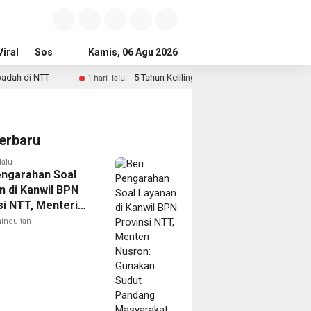
iral
Sosial & Budaya
Kamis, 06 Agu 2026
Pemerintahan & Politik
Wisata & Reli
5 Tahun Keliling Jual Mainan, Pemuda Disabilitas di Sungai P
1 hari lalu
erbaru
lalu
engarahan Soal
n di Kanwil BPN
si NTT, Menteri
: Gunakan Sudut
incuitan
g Masyarakat