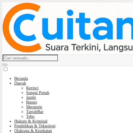
Beranda
Daerah
Kerinci
Sungai Penuh
Jambi
Bungo
Merangin
TanjabBar
Tebo
Hukum & Kriminal
Pendidikan & Teknologi
Olahraga & Kesehatan