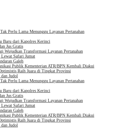
t Tak Perlu Lama Menunggu Layanan Pertanahan
 Baru dari Kapolres Kerinci
an Jus Gratis
gi Wujudkan Transformasi Layanan Pertanahan
Lewat Safari Jumat
ndaran Galeh
munikasi Publik Kementerian ATR/BPN Kembali Diakui
mistis Raih Juara di Tingkat Provinsi
 dan Judol
t Tak Perlu Lama Menunggu Layanan Pertanahan
 Baru dari Kapolres Kerinci
an Jus Gratis
gi Wujudkan Transformasi Layanan Pertanahan
Lewat Safari Jumat
ndaran Galeh
munikasi Publik Kementerian ATR/BPN Kembali Diakui
mistis Raih Juara di Tingkat Provinsi
 dan Judol