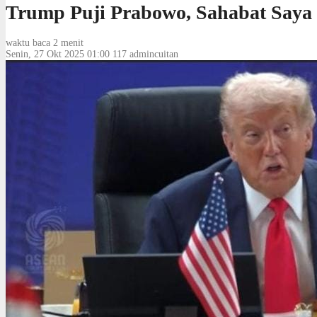
Trump Puji Prabowo, Sahabat Saya
waktu baca 2 menit
Senin, 27 Okt 2025 01:00
117
admincuitan