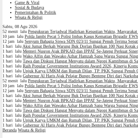
Game & Viral
Sosial & Budaya
Pemerintahan & Politik
Wisata & Religi
Sabtu, 08 Agu 2026
52 menit lalu
Pengukuran Terjadwal Hadirkan Kepastian Waktu, Masyaraka
10 jam lalu
Polda Jambi Pecat 5 Polisi Imbas Kasus Kematian Brigadir EWS
12 jam lalu
Senyum Bahagia Siswa SDN 023/11 Sungai Penuh Terima Sepatu
1 hari lalu
Aksi Jumat Berkah Warung Buk Dorlan Bagikan 100 Nasi Kotak d
1 hari lalu
Menteri Nusron Ajak BPKAD dan IPPAT Se-Jateng Perkuat Siner
1 hari lalu
Wako Alfin dan Wawako Azhar Hamzah Sapa Warga Sungai Ning 
1 hari lalu
Tawa dan Diskusi Hangat Menyatu dalam Ngopi Kamtibmas di Sa
1 hari lalu
Raih Popular Government Institutions Award 2026, Kinerja Ko
1 hari lalu
Unjuk Karya UMKM dan Rumah Dilan, TP. PKK Sungai Penuh Opti
1 hari lalu
Gubernur Al Haris Ajak Pelajar Bungo Benteng Diri dari Narkoba
52 menit lalu
Pengukuran Terjadwal Hadirkan Kepastian Waktu, Masyaraka
10 jam lalu
Polda Jambi Pecat 5 Polisi Imbas Kasus Kematian Brigadir EWS
12 jam lalu
Senyum Bahagia Siswa SDN 023/11 Sungai Penuh Terima Sepatu
1 hari lalu
Aksi Jumat Berkah Warung Buk Dorlan Bagikan 100 Nasi Kotak d
1 hari lalu
Menteri Nusron Ajak BPKAD dan IPPAT Se-Jateng Perkuat Siner
1 hari lalu
Wako Alfin dan Wawako Azhar Hamzah Sapa Warga Sungai Ning 
1 hari lalu
Tawa dan Diskusi Hangat Menyatu dalam Ngopi Kamtibmas di Sa
1 hari lalu
Raih Popular Government Institutions Award 2026, Kinerja Ko
1 hari lalu
Unjuk Karya UMKM dan Rumah Dilan, TP. PKK Sungai Penuh Opti
1 hari lalu
Gubernur Al Haris Ajak Pelajar Bungo Benteng Diri dari Narkoba
Beranda
Wisata & Religi