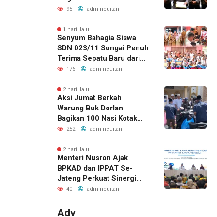
95
admincuitan
1 hari lalu
Senyum Bahagia Siswa
SDN 023/11 Sungai Penuh
Terima Sepatu Baru dari
Kapolres Kerinci
176
admincuitan
2 hari lalu
Aksi Jumat Berkah
Warung Buk Dorlan
Bagikan 100 Nasi Kotak
dan Jus Gratis
252
admincuitan
2 hari lalu
Menteri Nusron Ajak
BPKAD dan IPPAT Se-
Jateng Perkuat Sinergi
Wujudkan Transformasi
40
admincuitan
Layanan Pertanahan
Adv