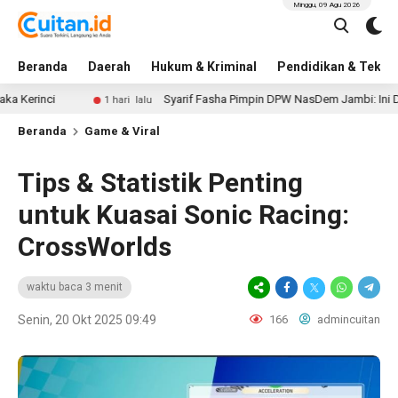
Minggu, 09 Agu 2026
Beranda
Daerah
Hukum & Kriminal
Pendidikan & Tekno
ci
Syarif Fasha Pimpin DPW NasDem Jambi: Ini Daftar Le
1 hari lalu
Beranda
Game & Viral
Tips & Statistik Penting
untuk Kuasai Sonic Racing:
CrossWorlds
waktu baca 3 menit
Senin, 20 Okt 2025 09:49
166
admincuitan