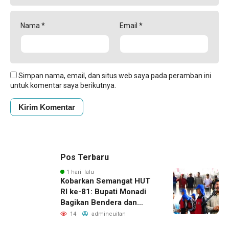
Nama
*
Email
*
Simpan nama, email, dan situs web saya pada peramban ini
untuk komentar saya berikutnya.
Pos Terbaru
1 hari lalu
Kobarkan Semangat HUT
RI ke-81: Bupati Monadi
Bagikan Bendera dan
Lepas Paskibraka Kerinci
14
admincuitan