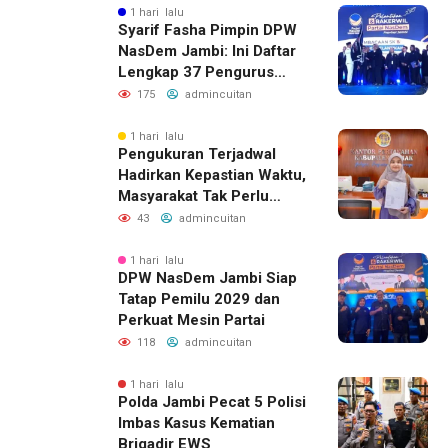
1 hari lalu
Syarif Fasha Pimpin DPW
NasDem Jambi: Ini Daftar
Lengkap 37 Pengurus
Barunya
175
admincuitan
1 hari lalu
Pengukuran Terjadwal
Hadirkan Kepastian Waktu,
Masyarakat Tak Perlu
Lama Menunggu Layanan
43
admincuitan
Pertanahan
1 hari lalu
DPW NasDem Jambi Siap
Tatap Pemilu 2029 dan
Perkuat Mesin Partai
118
admincuitan
1 hari lalu
Polda Jambi Pecat 5 Polisi
Imbas Kasus Kematian
Brigadir EWS