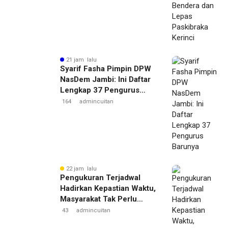
21 jam lalu
Syarif Fasha Pimpin DPW
NasDem Jambi: Ini Daftar
Lengkap 37 Pengurus
Barunya
164
admincuitan
22 jam lalu
Pengukuran Terjadwal
Hadirkan Kepastian Waktu,
Masyarakat Tak Perlu
Lama Menunggu Layanan
43
admincuitan
Pertanahan