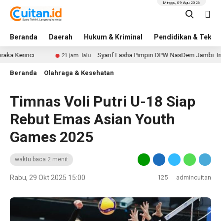
Minggu, 09 Agu 2026
Beranda
Daerah
Hukum & Kriminal
Pendidikan & Tekno
nci
Syarif Fasha Pimpin DPW NasDem Jambi: Ini Daftar 
21 jam lalu
Beranda
Olahraga & Kesehatan
Timnas Voli Putri U-18 Siap
Rebut Emas Asian Youth
Games 2025
waktu baca 2 menit
Rabu, 29 Okt 2025 15:00
125
admincuitan