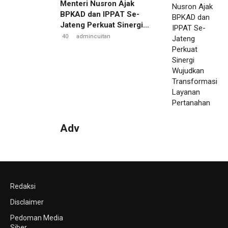
Menteri Nusron Ajak
BPKAD dan IPPAT Se-
Jateng Perkuat Sinergi
Wujudkan Transformasi
40
admincuitan
Layanan Pertanahan
Adv
Redaksi
Disclaimer
Pedoman Media
Siber