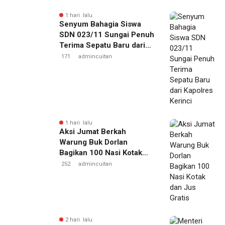
1 hari lalu
Senyum Bahagia Siswa
SDN 023/11 Sungai Penuh
Terima Sepatu Baru dari
Kapolres Kerinci
171
admincuitan
1 hari lalu
Aksi Jumat Berkah
Warung Buk Dorlan
Bagikan 100 Nasi Kotak
dan Jus Gratis
252
admincuitan
2 hari lalu