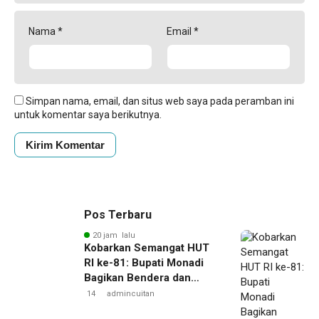
Nama
*
Email
*
Simpan nama, email, dan situs web saya pada peramban ini
untuk komentar saya berikutnya.
Pos Terbaru
20 jam lalu
Kobarkan Semangat HUT
RI ke-81: Bupati Monadi
Bagikan Bendera dan
Lepas Paskibraka Kerinci
14
admincuitan