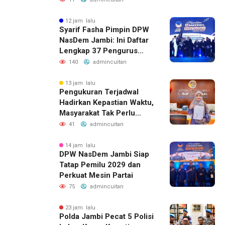
12 jam lalu
Syarif Fasha Pimpin DPW
NasDem Jambi: Ini Daftar
Lengkap 37 Pengurus
Barunya
140
admincuitan
13 jam lalu
Pengukuran Terjadwal
Hadirkan Kepastian Waktu,
Masyarakat Tak Perlu
Lama Menunggu Layanan
41
admincuitan
Pertanahan
14 jam lalu
DPW NasDem Jambi Siap
Tatap Pemilu 2029 dan
Perkuat Mesin Partai
75
admincuitan
23 jam lalu
Polda Jambi Pecat 5 Polisi