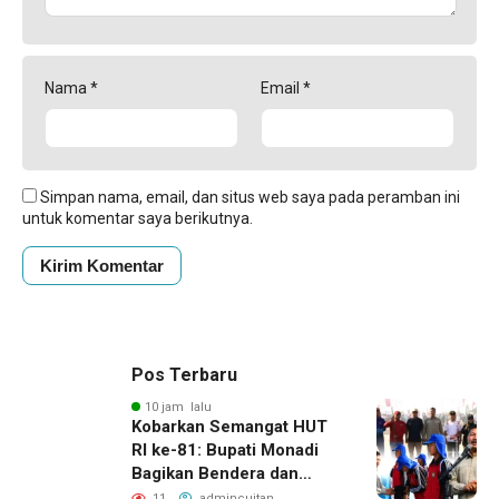
Nama
*
Email
*
Simpan nama, email, dan situs web saya pada peramban ini
untuk komentar saya berikutnya.
Pos Terbaru
10 jam lalu
Kobarkan Semangat HUT
RI ke-81: Bupati Monadi
Bagikan Bendera dan
Lepas Paskibraka Kerinci
11
admincuitan