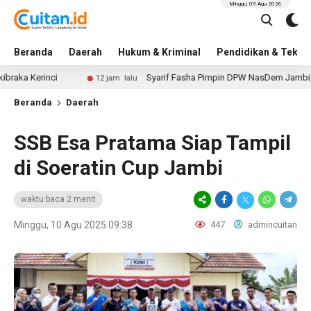
Minggu, 09 Agu 2026
Beranda
Daerah
Hukum & Kriminal
Pendidikan & Tekno
rinci
Syarif Fasha Pimpin DPW NasDem Jambi: Ini Dafta
12 jam lalu
Beranda
Daerah
SSB Esa Pratama Siap Tampil
di Soeratin Cup Jambi
waktu baca 2 menit
Minggu, 10 Agu 2025 09:38
447
admincuitan