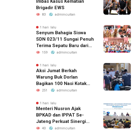
Imbas Kasus Kematian
Brigadir EWS
83
admincuitan
1 hari lalu
Senyum Bahagia Siswa
SDN 023/11 Sungai Penuh
Terima Sepatu Baru dari
Kapolres Kerinci
159
admincuitan
1 hari lalu
Aksi Jumat Berkah
Warung Buk Dorlan
Bagikan 100 Nasi Kotak
dan Jus Gratis
251
admincuitan
1 hari lalu
Menteri Nusron Ajak
BPKAD dan IPPAT Se-
Jateng Perkuat Sinergi
Wujudkan Transformasi
40
admincuitan
Layanan Pertanahan