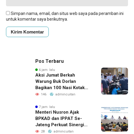
Simpan nama, email, dan situs web saya pada peramban ini
untuk komentar saya berikutnya.
Pos Terbaru
6 jam lalu
Aksi Jumat Berkah
Warung Buk Dorlan
Bagikan 100 Nasi Kotak
dan Jus Gratis
146
admincuitan
7 jam lalu
Menteri Nusron Ajak
BPKAD dan IPPAT Se-
Jateng Perkuat Sinergi
Wujudkan Transformasi
28
admincuitan