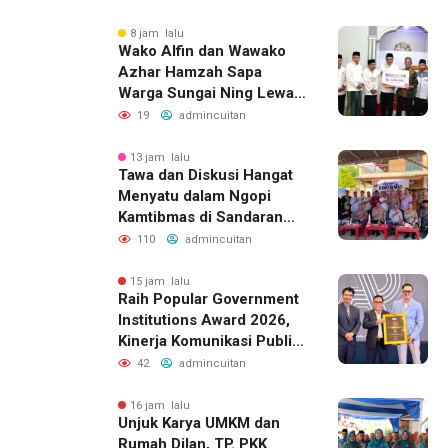
Layanan Pertanahan
8 jam lalu
Wako Alfin dan Wawako
Azhar Hamzah Sapa
Warga Sungai Ning Lewat
Safari Jumat
19
admincuitan
13 jam lalu
Tawa dan Diskusi Hangat
Menyatu dalam Ngopi
Kamtibmas di Sandaran
Galeh
110
admincuitan
15 jam lalu
Raih Popular Government
Institutions Award 2026,
Kinerja Komunikasi Publik
Kementerian ATR/BPN
42
admincuitan
Kembali Diakui
16 jam lalu
Unjuk Karya UMKM dan
Rumah Dilan, TP. PKK