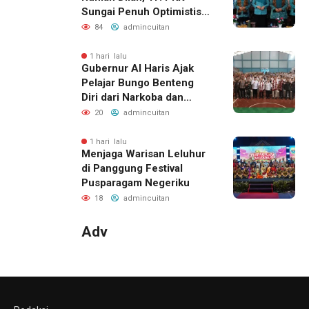
Sungai Penuh Optimistis
Raih Juara di Tingkat
84
admincuitan
Provinsi
1 hari lalu
Gubernur Al Haris Ajak
Pelajar Bungo Benteng
Diri dari Narkoba dan
Judol
20
admincuitan
1 hari lalu
Menjaga Warisan Leluhur
di Panggung Festival
Pusparagam Negeriku
18
admincuitan
Adv