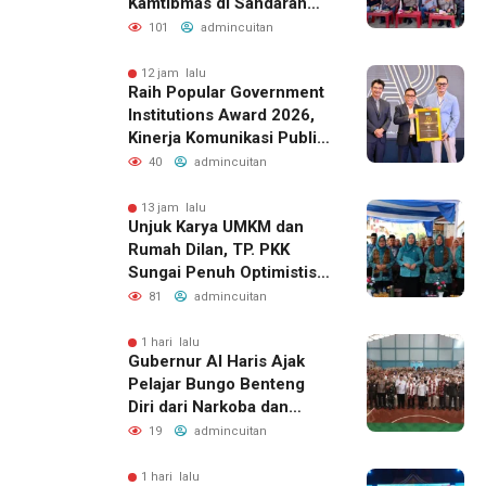
Kamtibmas di Sandaran
Galeh
101
admincuitan
12 jam lalu
Raih Popular Government
Institutions Award 2026,
Kinerja Komunikasi Publik
Kementerian ATR/BPN
40
admincuitan
Kembali Diakui
13 jam lalu
Unjuk Karya UMKM dan
Rumah Dilan, TP. PKK
Sungai Penuh Optimistis
Raih Juara di Tingkat
81
admincuitan
Provinsi
1 hari lalu
Gubernur Al Haris Ajak
Pelajar Bungo Benteng
Diri dari Narkoba dan
Judol
19
admincuitan
1 hari lalu