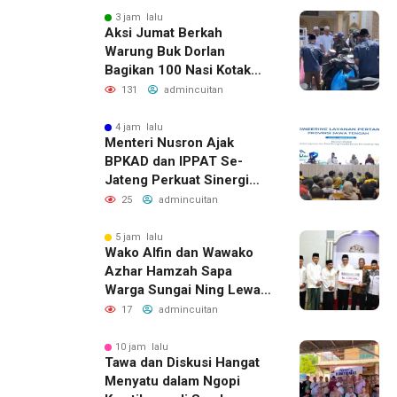
3 jam lalu
Aksi Jumat Berkah
Warung Buk Dorlan
Bagikan 100 Nasi Kotak
dan Jus Gratis
131
admincuitan
4 jam lalu
Menteri Nusron Ajak
BPKAD dan IPPAT Se-
Jateng Perkuat Sinergi
Wujudkan Transformasi
25
admincuitan
Layanan Pertanahan
5 jam lalu
Wako Alfin dan Wawako
Azhar Hamzah Sapa
Warga Sungai Ning Lewat
Safari Jumat
17
admincuitan
10 jam lalu
Tawa dan Diskusi Hangat
Menyatu dalam Ngopi