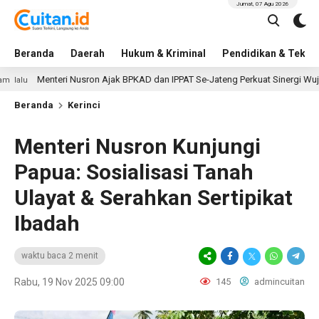
Jumat, 07 Agu 2026
Beranda
Daerah
Hukum & Kriminal
Pendidikan & Tekno
Menteri Nusron Ajak BPKAD dan IPPAT Se-Jateng Perkuat Sinergi Wujudkan T
Beranda
Kerinci
Menteri Nusron Kunjungi
Papua: Sosialisasi Tanah
Ulayat & Serahkan Sertipikat
Ibadah
waktu baca 2 menit
Rabu, 19 Nov 2025 09:00
145
admincuitan