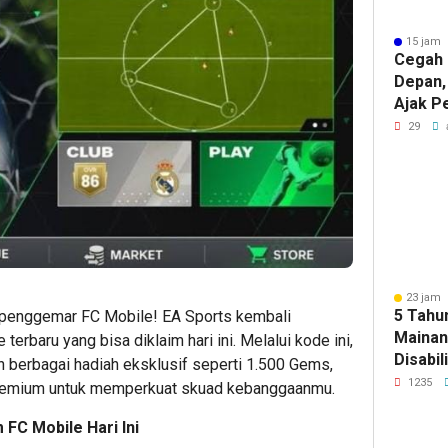
15 jam 
Cegah 
Depan,
Ajak P
Sertip
29
Ibadah
23 jam 
5 Tahun
 penggemar FC Mobile! EA Sports kembali
Mainan
baru yang bisa diklaim hari ini. Melalui kode ini,
Disabil
berbagai hadiah eksklusif seperti 1.500 Gems,
Penuh K
1235
 premium untuk memperkuat skuad kebanggaanmu.
Toko S
FC Mobile Hari Ini