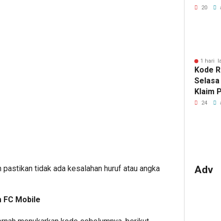
Luo Yi
20
1 hari l
Kode R
Selasa
Klaim 
Gratis
24
Adv
 pastikan tidak ada kesalahan huruf atau angka
 FC Mobile