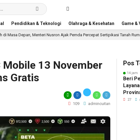
al
Pendidikan & Teknologi
Olahraga & Kesehatan
Game & V
nteri Nusron Ajak Pemda Percepat Sertipikasi Tanah Rumah Ibadah di NTT
 Mobile 13 November
Pos T
14 jam 
s Gratis
Beri P
Layana
Provin
Nusron
27
109
admincuitan
Pandan