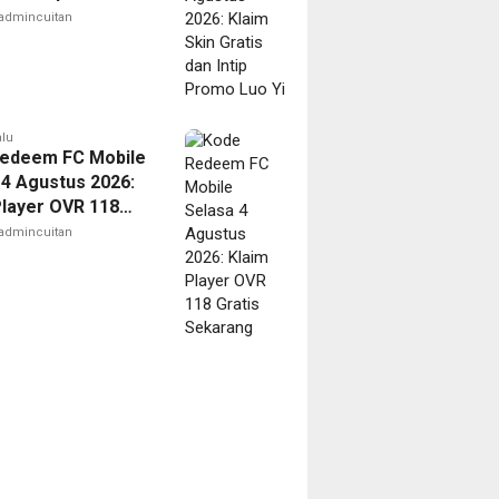
admincuitan
alu
edeem FC Mobile
 4 Agustus 2026:
Player OVR 118
 Sekarang
admincuitan