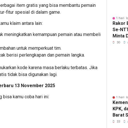
berbagai item gratis yang bisa membantu pemain
r-fitur spesial di dalam game.
1 hari l
Rakor
mu klaim antara lain:
Se-NTT
tuk meningkatkan kemampuan pemain atau membeli
Minta 
Daerah
30
ambahan untuk memperkuat tim.
Transf
Pertan
ak berisi perlengkapan dan pemain langka.
ukarkan kode karena masa berlaku terbatas. Jika
is tidak bisa digunakan lagi.
erbaru 13 November 2025
 bisa kamu coba hari ini:
1 hari l
Kement
KPK, d
Barat 
Sama d
33
Penceg