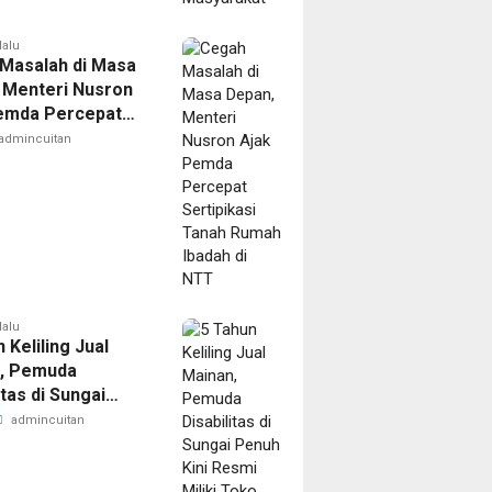
lalu
Masalah di Masa
 Menteri Nusron
emda Percepat
ikasi Tanah Rumah
admincuitan
 di NTT
lalu
 Keliling Jual
, Pemuda
itas di Sungai
ini Resmi Miliki
admincuitan
endiri