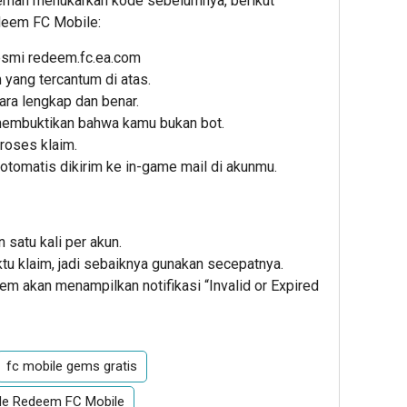
ernah menukarkan kode sebelumnya, berikut
deem FC Mobile:
resmi
redeem.fc.ea.com
yang tercantum di atas.
ra lengkap dan benar.
 membuktikan bahwa kamu bukan bot.
roses klaim.
 otomatis dikirim ke in-game mail di akunmu.
satu kali per akun.
u klaim, jadi sebaiknya gunakan secepatnya.
em akan menampilkan notifikasi “Invalid or Expired
fc mobile gems gratis
e Redeem FC Mobile