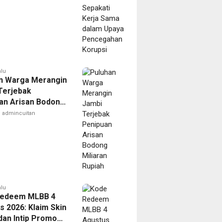
alu
n Warga Merangin
Terjebak
an Arisan Bodong
n Rupiah
admincuitan
alu
Redeem MLBB 4
s 2026: Klaim Skin
dan Intip Promo