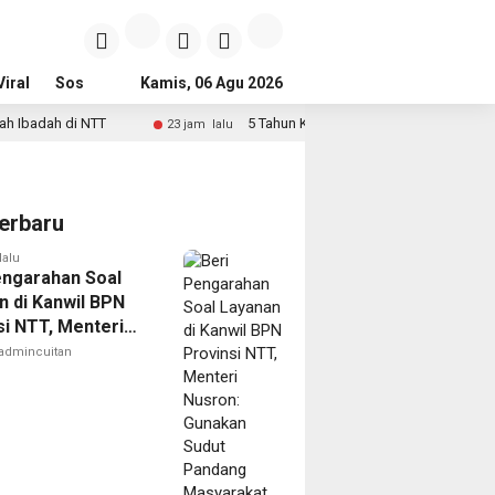
iral
Sosial & Budaya
Kamis, 06 Agu 2026
Pemerintahan & Politik
Wisata & Reli
5 Tahun Keliling Jual Mainan, Pemuda Disabilitas di Sungai
23 jam lalu
erbaru
lalu
engarahan Soal
n di Kanwil BPN
si NTT, Menteri
: Gunakan Sudut
admincuitan
g Masyarakat