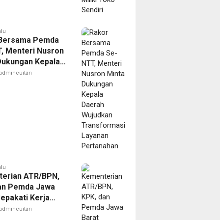
alu
 Bersama Pemda
, Menteri Nusron
Dukungan Kepala
 Wujudkan
admincuitan
ormasi Layanan
ahan
alu
erian ATR/BPN,
an Pemda Jawa
Sepakati Kerja
alam Upaya
admincuitan
ahan Korupsi