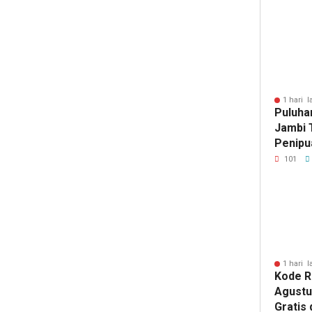
1 hari l
Puluha
Jambi 
Penipu
Miliara
101
1 hari l
Kode 
Agustu
Gratis 