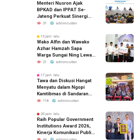
Menteri Nusron Ajak
BPKAD dan IPPAT Se-
Jateng Perkuat Sinergi
Wujudkan Transformasi
31
admincuitan
Layanan Pertanahan
13 jam lalu
Wako Alfin dan Wawako
Azhar Hamzah Sapa
Warga Sungai Ning Lewat
Safari Jumat
21
admincuitan
17 jam lalu
Tawa dan Diskusi Hangat
Menyatu dalam Ngopi
Kamtibmas di Sandaran
Galeh
118
admincuitan
20 jam lalu
Raih Popular Government
Institutions Award 2026,
Kinerja Komunikasi Publik
Kementerian ATR/BPN
44
admincuitan