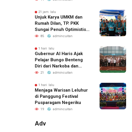
Kembali Diakui
21 jam lalu
Unjuk Karya UMKM dan
Rumah Dilan, TP. PKK
Sungai Penuh Optimistis
Raih Juara di Tingkat
85
admincuitan
Provinsi
1 hari lalu
Gubernur Al Haris Ajak
Pelajar Bungo Benteng
Diri dari Narkoba dan
Judol
21
admincuitan
1 hari lalu
Menjaga Warisan Leluhur
di Panggung Festival
Pusparagam Negeriku
19
admincuitan
Adv