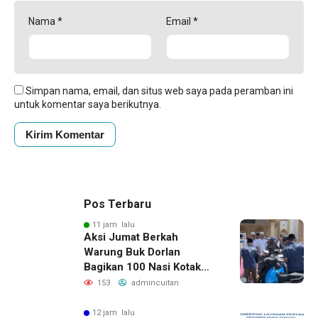
Nama
*
Email
*
Simpan nama, email, dan situs web saya pada peramban ini
untuk komentar saya berikutnya.
Pos Terbaru
11 jam lalu
Aksi Jumat Berkah
Warung Buk Dorlan
Bagikan 100 Nasi Kotak
dan Jus Gratis
153
admincuitan
12 jam lalu