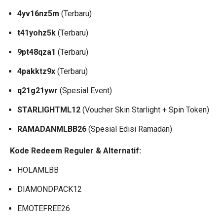
4yv16nz5m
(Terbaru)
t41yohz5k
(Terbaru)
9pt48qza1
(Terbaru)
4pakktz9x
(Terbaru)
q21g21ywr
(Spesial Event)
STARLIGHTML12
(Voucher Skin Starlight + Spin Token)
RAMADANMLBB26
(Spesial Edisi Ramadan)
Kode Redeem Reguler & Alternatif:
HOLAMLBB
DIAMONDPACK12
EMOTEFREE26