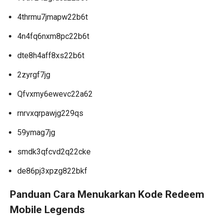
4thrmu7jmapw22b6t
4n4fq6nxm8pc22b6t
dte8h4aff8xs22b6t
2zyrgf7jg
Qfvxmy6ewevc22a62
rnrvxqrpawjg229qs
59ymag7jg
smdk3qfcvd2q22cke
de86pj3xpzg822bkf
Panduan Cara Menukarkan Kode Redeem
Mobile Legends