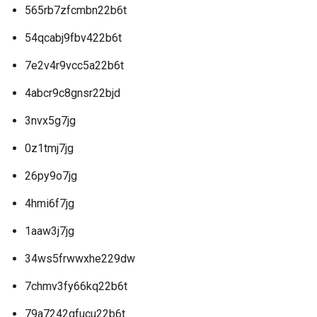
565rb7zfcmbn22b6t
54qcabj9fbv422b6t
7e2v4r9vcc5a22b6t
4abcr9c8gnsr22bjd
3nvx5g7jg
0z1tmj7jg
26py9o7jg
4hmi6f7jg
1aaw3j7jg
34ws5frwwxhe229dw
7chmv3fy66kq22b6t
79a7242gfucu22b6t