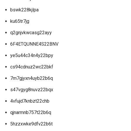
bswk228kjlpa
ku65tr7jg
q2gnjvkwcasg22ayy
6F4ETQUNNE4S22BNV
ye5u44c34n4y22bpy
cs94cdnuz2wc22bkf
7m7gjyxn4uyb22b6q
s47vgyg8nuvz22bqx
4vfujd7knbzt22chb
qjnarmnb757t22b6q
5hzzxwke9dfv22b6t