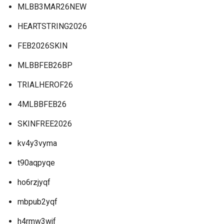
MLBB3MAR26NEW
HEARTSTRING2026
FEB2026SKIN
MLBBFEB26BP
TRIALHEROF26
4MLBBFEB26
SKINFREE2026
kv4y3vyma
t90aqpyqe
ho6rzjyqf
mbpub2yqf
h4rmw3wjf