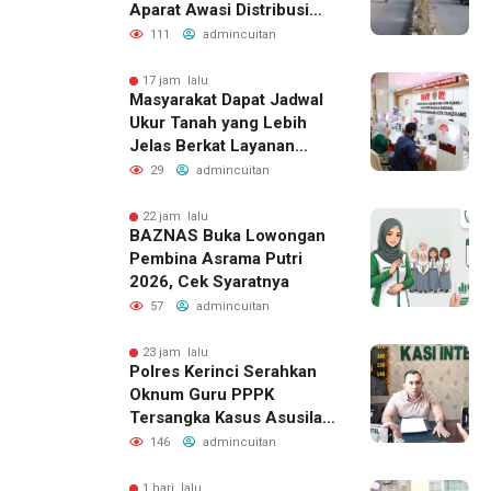
Aparat Awasi Distribusi
Solar
111
admincuitan
17 jam lalu
Masyarakat Dapat Jadwal
Ukur Tanah yang Lebih
Jelas Berkat Layanan
Pengukuran Terjadwal
29
admincuitan
22 jam lalu
BAZNAS Buka Lowongan
Pembina Asrama Putri
2026, Cek Syaratnya
57
admincuitan
23 jam lalu
Polres Kerinci Serahkan
Oknum Guru PPPK
Tersangka Kasus Asusila
ke Kejaksaan
146
admincuitan
1 hari lalu