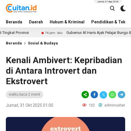
Jumat, 07 Agu 2026
Beranda
Daerah
Hukum & Kriminal
Pendidikan & Tekno
 Provinsi
Gubernur Al Haris Ajak Pelajar Bungo Benteng 
14 jam lalu
Beranda
Sosial & Budaya
Kenali Ambivert: Kepribadian
di Antara Introvert dan
Ekstrovert
waktu baca 2 menit
Jumat, 31 Okt 2025 01:00
132
admincuitan