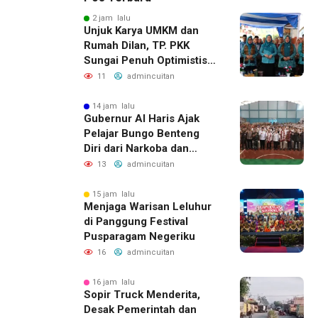
2 jam lalu
Unjuk Karya UMKM dan
Rumah Dilan, TP. PKK
Sungai Penuh Optimistis
Raih Juara di Tingkat
11
admincuitan
Provinsi
14 jam lalu
Gubernur Al Haris Ajak
Pelajar Bungo Benteng
Diri dari Narkoba dan
Judol
13
admincuitan
15 jam lalu
Menjaga Warisan Leluhur
di Panggung Festival
Pusparagam Negeriku
16
admincuitan
16 jam lalu
Sopir Truck Menderita,
Desak Pemerintah dan