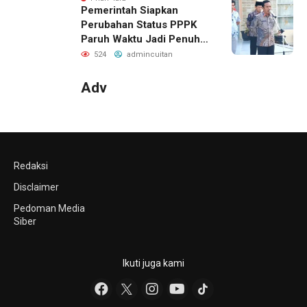
Pemerintah Siapkan
Perubahan Status PPPK
Paruh Waktu Jadi Penuh
Waktu di Kemenag Kerinci
524
admincuitan
Adv
Redaksi
Disclaimer
Pedoman Media
Siber
Ikuti juga kami