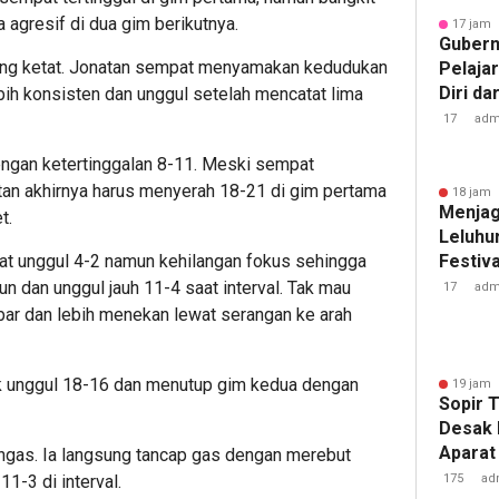
 agresif di dua gim berikutnya.
17 jam 
Gubern
sung ketat. Jonatan sempat menyamakan kedudukan
Pelaja
Diri da
lebih konsisten dan unggul setelah mencatat lima
Judol
17
adm
engan ketertinggalan 8-11. Meski sempat
an akhirnya harus menyerah 18-21 di gim pertama
18 jam 
Menjag
t.
Leluhu
Festiv
t unggul 4-2 namun kehilangan fokus sehingga
Negeri
n dan unggul jauh 11-4 saat interval. Tak mau
17
adm
bar dan lebih menekan lewat serangan ke arah
alik unggul 18-16 dan menutup gim kedua dengan
19 jam 
Sopir 
Desak 
Aparat 
ingas. Ia langsung tancap gas dengan merebut
Solar
175
ad
1-3 di interval.