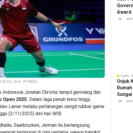
Govern
Award 
Komuni
36
adm
Kement
Kembal
6 jam l
Unjuk 
5 (Foto: Dok. PP PBSI)
Rumah 
 Indonesia Jonatan Christie tampil gemilang dan
Sungai
lo Open 2025.
Dalam laga penuh tensi tinggi,
Raih Ju
58
adm
lex Lanier melalui pertarungan sengit rubber game
Provin
ggu (2/11/2025) dini hari WIB.
dhalle, Saarbrucken, Jerman itu berlangsung
 sempat tertinggal di gim pertama, namun bangkit