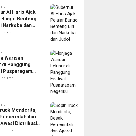
lalu
ur Al Haris Ajak
r Bungo Benteng
ri Narkoba dan
incuitan
lalu
a Warisan
r di Panggung
al Pusparagam
ku
incuitan
lalu
Truck Menderita,
Pemerintah dan
Awasi Distribusi
mincuitan