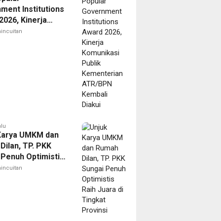
ment Institutions
2026, Kinerja
kasi Publik
incuitan
erian ATR/BPN
i Diakui
alu
Karya UMKM dan
Dilan, TP. PKK
 Penuh Optimistis
ara di Tingkat
incuitan
si