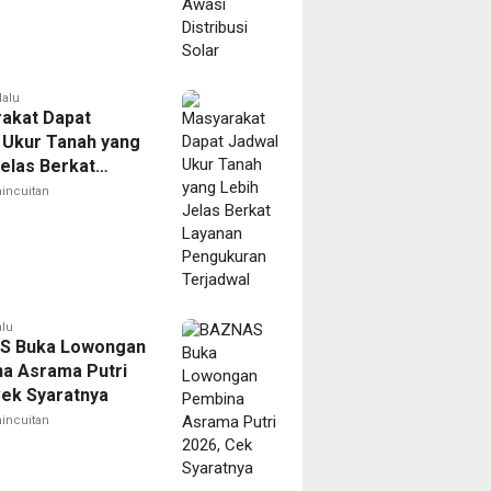
lalu
akat Dapat
 Ukur Tanah yang
Jelas Berkat
n Pengukuran
incuitan
wal
alu
S Buka Lowongan
a Asrama Putri
Cek Syaratnya
incuitan