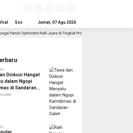
iral
Sosial & Budaya
Jumat, 07 Agu 2026
Pemerintahan & Politik
Wisata & Reli
imistis Raih Juara di Tingkat Provinsi
Gubernur Al Hari
17 jam lalu
erbaru
alu
an Diskusi Hangat
u dalam Ngopi
mas di Sandaran
ncuitan
alu
opular