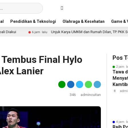
al
Pendidikan & Teknologi
Olahraga & Kesehatan
Game & V
Unjuk Karya UMKM dan Rumah Dilan, TP. PKK Sungai Penuh Opt
6 jam lalu
 Tembus Final Hylo
Pos T
2 jam l
lex Lanier
Tawa d
Menyat
Kamtib
Galeh
8
admi
346
admincuitan
4 jam l
Raih P