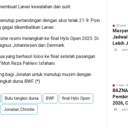
embuat Lanier kewalahan dan sulit
enutup pertandingan dengan skor telak 21-9. Poin
20 jam 
 gagal dikembalikan Lanier.
Masyar
Jadwal
stie resmi melangkah ke final Hylo Open 2025. Di
Lebih 
Magnus Johannesen dari Denmark.
Layana
32
adm
Terjad
a yang berhasil lolos ke final setelah pasangan
Moh Reza Pahlevi Isfahani.
ing bagi Jonatan untuk menutup musim dengan
ingkat dunia BWF. (*)
1 hari l
BAZNA
Pembin
Bulu tangkis dunia
BWF
final Hylo Open
2026, 
Jonatan Christie
89
adm