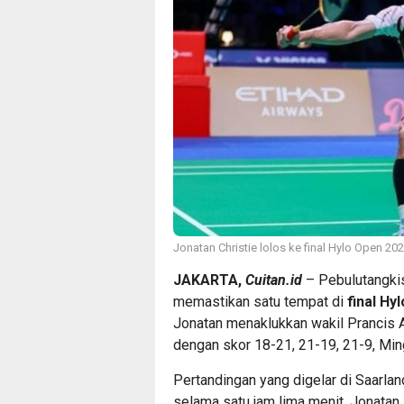
Jonatan Christie lolos ke final Hylo Open 202
JAKARTA,
Cuitan.id
– Pebulutangkis
memastikan satu tempat di
final Hy
Jonatan menaklukkan wakil Prancis A
dengan skor 18-21, 21-19, 21-9, Min
Pertandingan yang digelar di Saarlan
selama satu jam lima menit. Jonatan