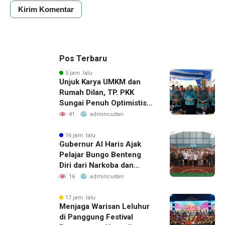
Pos Terbaru
5 jam lalu
Unjuk Karya UMKM dan
Rumah Dilan, TP. PKK
Sungai Penuh Optimistis
Raih Juara di Tingkat
41
admincuitan
Provinsi
16 jam lalu
Gubernur Al Haris Ajak
Pelajar Bungo Benteng
Diri dari Narkoba dan
Judol
16
admincuitan
17 jam lalu
Menjaga Warisan Leluhur
di Panggung Festival