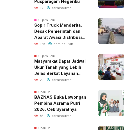
Pusparagam Negeriku
17
admincuitan
18 jam lalu
Sopir Truck Menderita,
Desak Pemerintah dan
Aparat Awasi Distribusi
Solar
158
admincuitan
19 jam lalu
Masyarakat Dapat Jadwal
Ukur Tanah yang Lebih
Jelas Berkat Layanan
Pengukuran Terjadwal
29
admincuitan
1 hari lalu
BAZNAS Buka Lowongan
Pembina Asrama Putri
2026, Cek Syaratnya
85
admincuitan
1 hari lalu