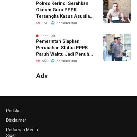
Polres Kerinci Serahkan
Oknum Guru PPPK
Tersangka Kasus Asusila
ke Kejaksaan
151
admincuitan
1 hari lalu
Pemerintah Siapkan
Perubahan Status PPPK
Paruh Waktu Jadi Penuh
Waktu di Kemenag Kerinci
556
admincuitan
Adv
Redaksi
Disclaimer
Pedoman Media
Siber