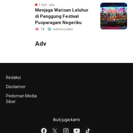
1 hari lalu
Menjaga Warisan Leluhur
di Panggung Festival
Pusparagam Negeriku
18
admincuitan
Adv
Redaksi
Disclaimer
Pedoman Media
Siber
Ikuti juga kami