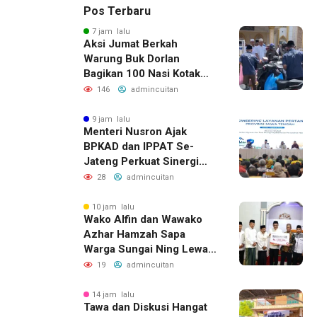
Pos Terbaru
7 jam lalu
Aksi Jumat Berkah
Warung Buk Dorlan
Bagikan 100 Nasi Kotak
dan Jus Gratis
146
admincuitan
9 jam lalu
Menteri Nusron Ajak
BPKAD dan IPPAT Se-
Jateng Perkuat Sinergi
Wujudkan Transformasi
28
admincuitan
Layanan Pertanahan
10 jam lalu
Wako Alfin dan Wawako
Azhar Hamzah Sapa
Warga Sungai Ning Lewat
Safari Jumat
19
admincuitan
14 jam lalu
Tawa dan Diskusi Hangat