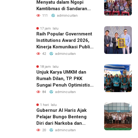
Menyatu dalam Ngopi
Kamtibmas di Sandaran
Galeh
111
admincuitan
17 jam lalu
Raih Popular Government
Institutions Award 2026,
Kinerja Komunikasi Publik
Kementerian ATR/BPN
42
admincuitan
Kembali Diakui
18 jam lalu
Unjuk Karya UMKM dan
Rumah Dilan, TP. PKK
Sungai Penuh Optimistis
Raih Juara di Tingkat
84
admincuitan
Provinsi
1 hari lalu
Gubernur Al Haris Ajak
Pelajar Bungo Benteng
Diri dari Narkoba dan
Judol
20
admincuitan