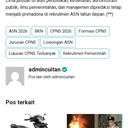
Lima jurusan di atas pendidikan, kesehatan, administrasi
publik, ilmu pemerintahan, dan manajemen diprediksi tetap
menjadi primadona di rekrutmen ASN tahun depan. (**)
ASN 2026
BKN
CPNS 2026
Formasi CPNS
Jurusan CPNS
Lowongan ASN
Lulusan CPNS Terbanyak
Rekrutmen Pemerintah
admincuitan
Pos lain oleh admincuitan
Pos terkait