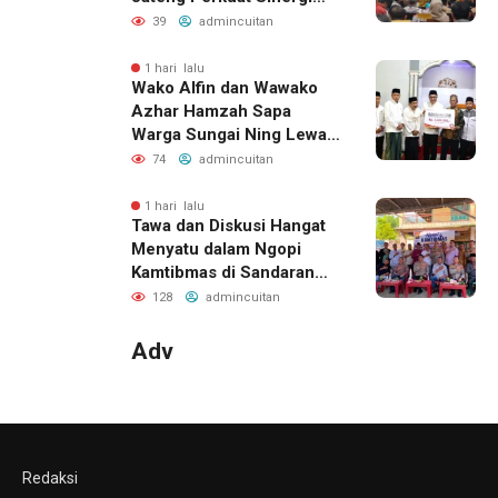
Wujudkan Transformasi
39
admincuitan
Layanan Pertanahan
1 hari lalu
Wako Alfin dan Wawako
Azhar Hamzah Sapa
Warga Sungai Ning Lewat
Safari Jumat
74
admincuitan
1 hari lalu
Tawa dan Diskusi Hangat
Menyatu dalam Ngopi
Kamtibmas di Sandaran
Galeh
128
admincuitan
Adv
Redaksi