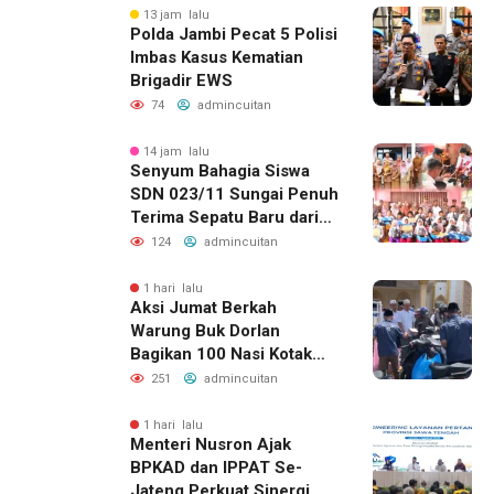
13 jam lalu
Polda Jambi Pecat 5 Polisi
Imbas Kasus Kematian
Brigadir EWS
74
admincuitan
14 jam lalu
Senyum Bahagia Siswa
SDN 023/11 Sungai Penuh
Terima Sepatu Baru dari
Kapolres Kerinci
124
admincuitan
1 hari lalu
Aksi Jumat Berkah
Warung Buk Dorlan
Bagikan 100 Nasi Kotak
dan Jus Gratis
251
admincuitan
1 hari lalu
Menteri Nusron Ajak
BPKAD dan IPPAT Se-
Jateng Perkuat Sinergi