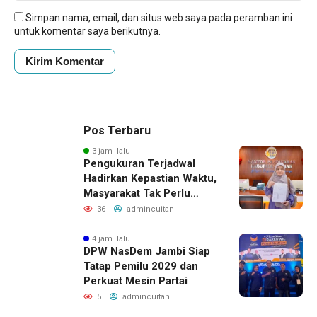
Simpan nama, email, dan situs web saya pada peramban ini
untuk komentar saya berikutnya.
Pos Terbaru
3 jam lalu
Pengukuran Terjadwal
Hadirkan Kepastian Waktu,
Masyarakat Tak Perlu
Lama Menunggu Layanan
36
admincuitan
Pertanahan
4 jam lalu
DPW NasDem Jambi Siap
Tatap Pemilu 2029 dan
Perkuat Mesin Partai
5
admincuitan