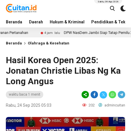
Sabtu, 08 Agu 2026
Beranda
Daerah
Hukum & Kriminal
Pendidikan & Tekno
tanahan
DPW NasDem Jambi Siap Tatap Pemilu 2029 dan P
4 jam lalu
Beranda
Olahraga & Kesehatan
Hasil Korea Open 2025:
Jonatan Christie Libas Ng Ka
Long Angus
waktu baca 1 menit
Rabu, 24 Sep 2025 05:03
202
admincuitan