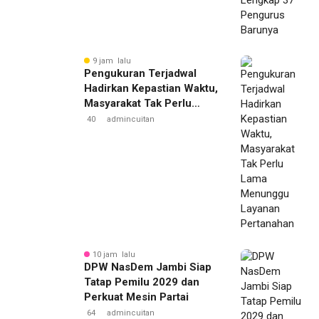
9 jam lalu
Pengukuran Terjadwal
Hadirkan Kepastian Waktu,
Masyarakat Tak Perlu
Lama Menunggu Layanan
40
admincuitan
Pertanahan
10 jam lalu
DPW NasDem Jambi Siap
Tatap Pemilu 2029 dan
Perkuat Mesin Partai
64
admincuitan