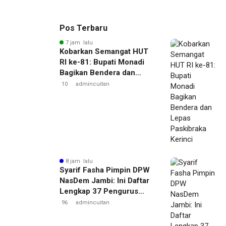
Pos Terbaru
7 jam lalu
Kobarkan Semangat HUT
RI ke-81: Bupati Monadi
Bagikan Bendera dan
Lepas Paskibraka Kerinci
10
admincuitan
8 jam lalu
Syarif Fasha Pimpin DPW
NasDem Jambi: Ini Daftar
Lengkap 37 Pengurus
Barunya
96
admincuitan