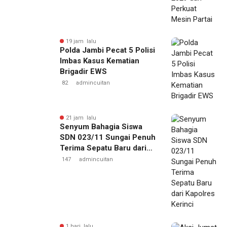
19 jam lalu
Polda Jambi Pecat 5 Polisi
Imbas Kasus Kematian
Brigadir EWS
82
admincuitan
21 jam lalu
Senyum Bahagia Siswa
SDN 023/11 Sungai Penuh
Terima Sepatu Baru dari
Kapolres Kerinci
147
admincuitan
1 hari lalu