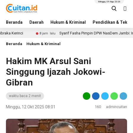
Minggu, 09 Agu 2026
Beranda
Daerah
Hukum & Kriminal
Pendidikan & Tekno
rinci
Syarif Fasha Pimpin DPW NasDem Jambi: Ini Daftar
8 jam lalu
Beranda
Hukum & Kriminal
Hakim MK Arsul Sani
Singgung Ijazah Jokowi-
Gibran
waktu baca 2 menit
Minggu, 12 Okt 2025 08:01
160
admincuitan