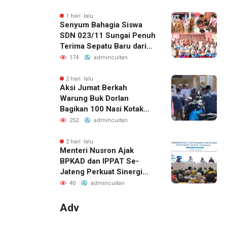
1 hari lalu
Senyum Bahagia Siswa
SDN 023/11 Sungai Penuh
Terima Sepatu Baru dari
Kapolres Kerinci
174
admincuitan
2 hari lalu
Aksi Jumat Berkah
Warung Buk Dorlan
Bagikan 100 Nasi Kotak
dan Jus Gratis
252
admincuitan
2 hari lalu
Menteri Nusron Ajak
BPKAD dan IPPAT Se-
Jateng Perkuat Sinergi
Wujudkan Transformasi
40
admincuitan
Layanan Pertanahan
Adv