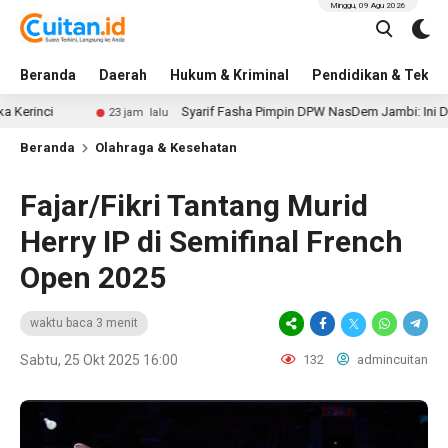
Minggu, 09 Agu 2026
Beranda
Daerah
Hukum & Kriminal
Pendidikan & Tekno
Syarif Fasha Pimpin DPW NasDem Jambi: Ini Daftar Len
23 jam lalu
Beranda
Olahraga & Kesehatan
Fajar/Fikri Tantang Murid
Herry IP di Semifinal French
Open 2025
waktu baca 3 menit
Sabtu, 25 Okt 2025 16:00
132
admincuitan