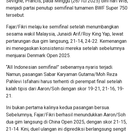
Sevigne, Prancis, pada Minggu (26/10/2025) dini hari WIB,
menjadi partai penutup semifinal turnamen BWF Super 750
tersebut.
Fajar/Fikri melaju ke semifinal setelah menumbangkan
sesama wakil Malaysia, Junaidi Arif/Roy King Yap, lewat
pertarungan dua gim langsung, 21-14, 24-22. Kemenangan
ini menegaskan konsistensi mereka setelah sebelumnya
menjuarai Denmark Open 2025.
“All Indonesian semifinal” sebenarnya nyaris terjadi.
Namun, pasangan Sabar Karyaman Gutama/Moh Reza
Pahlevi Isfahani harus terhenti di perempat final setelah
kalah tipis dari Aaron/Soh dengan skor 19-21, 21-16, 19-
21.
Ini bukan pertama kalinya kedua pasangan bersua.
Sebelumnya, Fajar/Fikri berhasil menundukkan Aaron/Soh
dua gim langsung di China Open 2025, dengan skor 21-15,
21-14. Kini, duel ulangan ini diprediksi berlangsung sengit