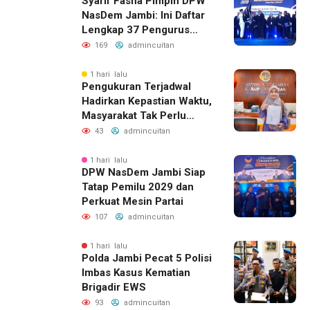
Syarif Fasha Pimpin DPW
NasDem Jambi: Ini Daftar
Lengkap 37 Pengurus
Barunya
169
admincuitan
1 hari lalu
Pengukuran Terjadwal
Hadirkan Kepastian Waktu,
Masyarakat Tak Perlu
Lama Menunggu Layanan
43
admincuitan
Pertanahan
1 hari lalu
DPW NasDem Jambi Siap
Tatap Pemilu 2029 dan
Perkuat Mesin Partai
107
admincuitan
1 hari lalu
Polda Jambi Pecat 5 Polisi
Imbas Kasus Kematian
Brigadir EWS
93
admincuitan