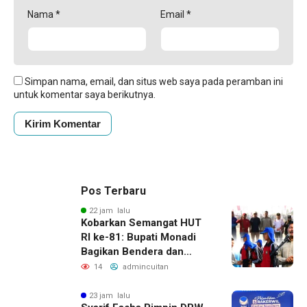
Nama
*
Email
*
Simpan nama, email, dan situs web saya pada peramban ini
untuk komentar saya berikutnya.
Pos Terbaru
22 jam lalu
Kobarkan Semangat HUT
RI ke-81: Bupati Monadi
Bagikan Bendera dan
Lepas Paskibraka Kerinci
14
admincuitan
23 jam lalu