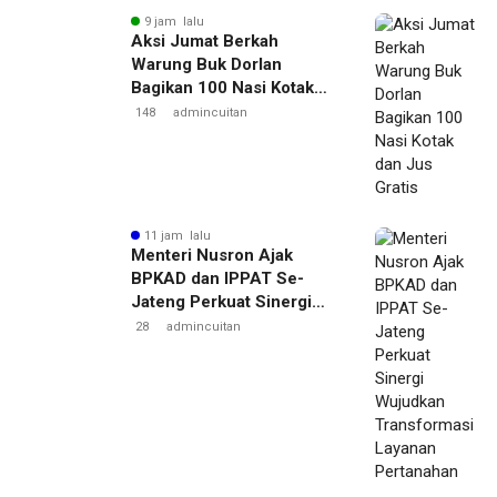
9 jam lalu
Aksi Jumat Berkah
Warung Buk Dorlan
Bagikan 100 Nasi Kotak
dan Jus Gratis
148
admincuitan
11 jam lalu
Menteri Nusron Ajak
BPKAD dan IPPAT Se-
Jateng Perkuat Sinergi
Wujudkan Transformasi
28
admincuitan
Layanan Pertanahan