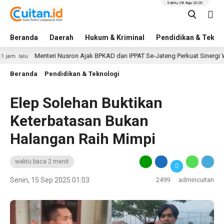
Sabtu, 08 Agu 2026
Beranda
Daerah
Hukum & Kriminal
Pendidikan & Tekno
Menteri Nusron Ajak BPKAD dan IPPAT Se-Jateng Perkuat Sinergi Wujudkan
u
Beranda
Pendidikan & Teknologi
Elep Solehan Buktikan
Keterbatasan Bukan
Halangan Raih Mimpi
waktu baca 2 menit
Senin, 15 Sep 2025 01:03
2499
admincuitan