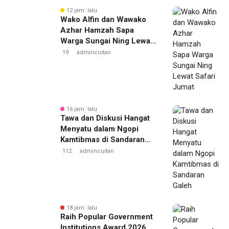
12 jam lalu
Wako Alfin dan Wawako
Azhar Hamzah Sapa
Warga Sungai Ning Lewat
Safari Jumat
19
admincuitan
16 jam lalu
Tawa dan Diskusi Hangat
Menyatu dalam Ngopi
Kamtibmas di Sandaran
Galeh
112
admincuitan
18 jam lalu
Raih Popular Government
Institutions Award 2026,