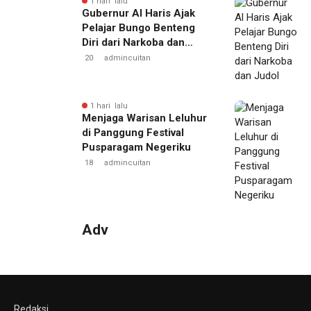
1 hari lalu
Gubernur Al Haris Ajak
Pelajar Bungo Benteng
Diri dari Narkoba dan
Judol
20
admincuitan
1 hari lalu
Menjaga Warisan Leluhur
di Panggung Festival
Pusparagam Negeriku
18
admincuitan
Adv
Redaksi