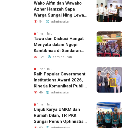
Wako Alfin dan Wawako
Azhar Hamzah Sapa
Warga Sungai Ning Lewat
Safari Jumat
54
admincuitan
1 hari lalu
Tawa dan Diskusi Hangat
Menyatu dalam Ngopi
Kamtibmas di Sandaran
Galeh
125
admincuitan
1 hari lalu
Raih Popular Government
Institutions Award 2026,
Kinerja Komunikasi Publik
Kementerian ATR/BPN
46
admincuitan
Kembali Diakui
1 hari lalu
Unjuk Karya UMKM dan
Rumah Dilan, TP. PKK
Sungai Penuh Optimistis
Raih Juara di Tingkat
92
admincuitan