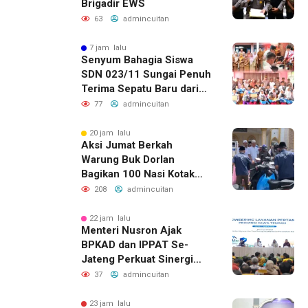
Brigadir EWS
63
admincuitan
7 jam lalu
Senyum Bahagia Siswa
SDN 023/11 Sungai Penuh
Terima Sepatu Baru dari
Kapolres Kerinci
77
admincuitan
20 jam lalu
Aksi Jumat Berkah
Warung Buk Dorlan
Bagikan 100 Nasi Kotak
dan Jus Gratis
208
admincuitan
22 jam lalu
Menteri Nusron Ajak
BPKAD dan IPPAT Se-
Jateng Perkuat Sinergi
Wujudkan Transformasi
37
admincuitan
Layanan Pertanahan
23 jam lalu