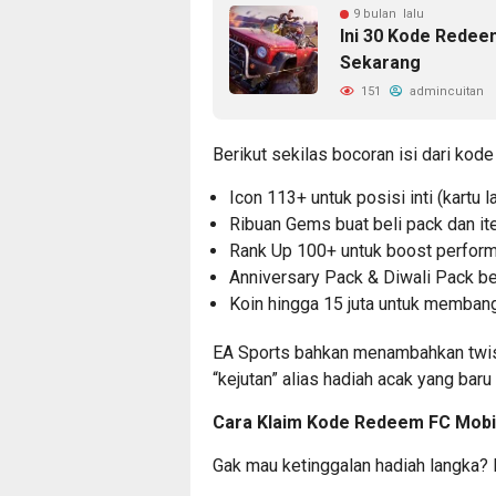
9 bulan lalu
Ini 30 Kode Redee
Sekarang
151
admincuitan
Berikut sekilas bocoran isi dari ko
Icon 113+ untuk posisi inti (kartu 
Ribuan Gems buat beli pack dan it
Rank Up 100+ untuk boost perform
Anniversary Pack & Diwali Pack be
Koin hingga 15 juta untuk memban
EA Sports bahkan menambahkan twist
“kejutan” alias hadiah acak yang baru
Cara Klaim Kode Redeem FC Mobi
Gak mau ketinggalan hadiah langka? Ik