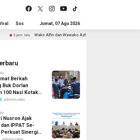
iral
Sosial & Budaya
Jumat, 07 Agu 2026
Pemerintahan & Politik
Wisata & Reli
Wako Alfin dan Wawako Azhar Hamzah Sapa Warga Sungai Ning Lewat Safar
erbaru
alu
umat Berkah
 Buk Dorlan
n 100 Nasi Kotak
 Gratis
admincuitan
alu
i Nusron Ajak
dan IPPAT Se-
 Perkuat Sinergi
an Transformasi
admincuitan