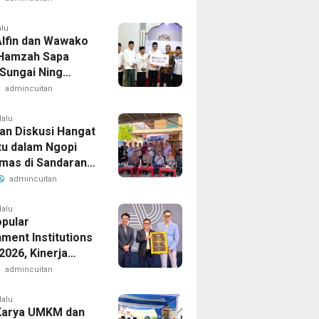
n Pertanahan
alu
lfin dan Wawako
Hamzah Sapa
Sungai Ning
Safari Jumat
admincuitan
lalu
an Diskusi Hangat
u dalam Ngopi
mas di Sandaran
admincuitan
lalu
opular
ment Institutions
2026, Kinerja
kasi Publik
admincuitan
erian ATR/BPN
i Diakui
lalu
Karya UMKM dan