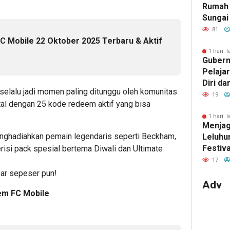
Rumah 
Sungai
Raih Ju
81
Provin
 Mobile 22 Oktober 2025 Terbaru & Aktif
1 hari l
Gubern
Pelaja
Diri da
 selalu jadi momen paling ditunggu oleh komunitas
Judol
19
otal dengan 25 kode redeem aktif yang bisa
1 hari l
Menjag
nghadiahkan pemain legendaris seperti Beckham,
Leluhu
Festiv
risi pack spesial bertema Diwali dan Ultimate
Negeri
17
yar sepeser pun!
Adv
em FC Mobile