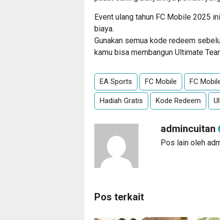
Event ulang tahun FC Mobile 2025 i
biaya.
Gunakan semua kode redeem sebelum
kamu bisa membangun Ultimate Team 
EA Sports
FC Mobile
FC Mobil
Hadiah Gratis
Kode Redeem
U
admincuitan
Pos lain oleh ad
Pos terkait