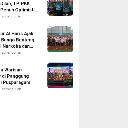
Dilan, TP. PKK
 Penuh Optimistis
ara di Tingkat
admincuitan
si
alu
ur Al Haris Ajak
r Bungo Benteng
ri Narkoba dan
admincuitan
alu
a Warisan
r di Panggung
al Pusparagam
ku
admincuitan