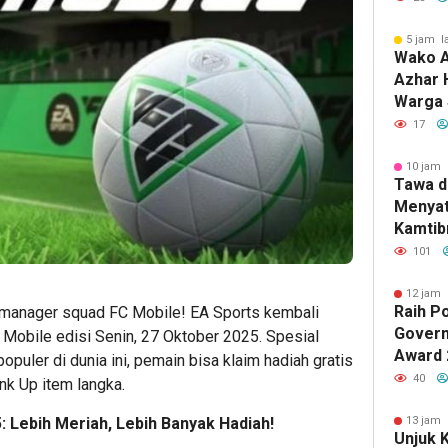
Layana
5 jam l
Wako A
Azhar 
Warga 
Lewat 
17
10 jam 
Tawa d
Menyat
Kamtib
Galeh
101
12 jam 
Raih P
 manager squad FC Mobile! EA Sports kembali
Govern
Mobile edisi Senin, 27 Oktober 2025. Spesial
Award 
opuler di dunia ini, pemain bisa klaim hadiah gratis
Komuni
40
nk Up item langka.
Kement
Kembal
13 jam 
: Lebih Meriah, Lebih Banyak Hadiah!
Unjuk 