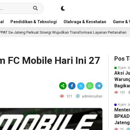
al
Pendidikan & Teknologi
Olahraga & Kesehatan
Game & V
kuat Sinergi Wujudkan Transformasi Layanan Pertanahan
5 jam lalu
 FC Mobile Hari Ini 27
Pos T
3 jam l
Aksi J
Warung
Bagika
dan Jus
131
121
admincuitan
4 jam l
Menter
BPKAD 
Jateng
Wujudk
25