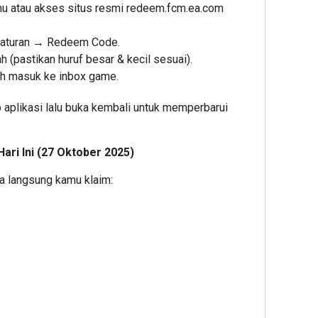
mu atau akses situs resmi redeem.fcm.ea.com
ngaturan → Redeem Code.
 (pastikan huruf besar & kecil sesuai).
ah masuk ke inbox game.
p aplikasi lalu buka kembali untuk memperbarui
ari Ini (27 Oktober 2025)
sa langsung kamu klaim: