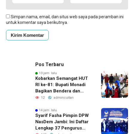
Simpan nama, email, dan situs web saya pada peramban ini
untuk komentar saya berikutnya.
Pos Terbaru
13 jam lalu
Kobarkan Semangat HUT
RI ke-81: Bupati Monadi
Bagikan Bendera dan
Lepas Paskibraka Kerinci
12
admincuitan
14 jam lalu
Syarif Fasha Pimpin DPW
NasDem Jambi: Ini Daftar
Lengkap 37 Pengurus