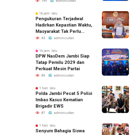
Barunya
149
admincuitan
16 jam lalu
Pengukuran Terjadwal
Hadirkan Kepastian Waktu,
Masyarakat Tak Perlu
Lama Menunggu Layanan
43
admincuitan
Pertanahan
16 jam lalu
DPW NasDem Jambi Siap
Tatap Pemilu 2029 dan
Perkuat Mesin Partai
83
admincuitan
1 hari lalu
Polda Jambi Pecat 5 Polisi
Imbas Kasus Kematian
Brigadir EWS
87
admincuitan
1 hari lalu
Senyum Bahagia Siswa