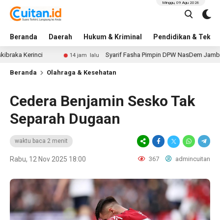
Minggu, 09 Agu 2026
Beranda
Daerah
Hukum & Kriminal
Pendidikan & Tekno
erinci
Syarif Fasha Pimpin DPW NasDem Jambi: Ini Daf
14 jam lalu
Beranda
Olahraga & Kesehatan
Cedera Benjamin Sesko Tak
Separah Dugaan
waktu baca 2 menit
Rabu, 12 Nov 2025 18:00
367
admincuitan