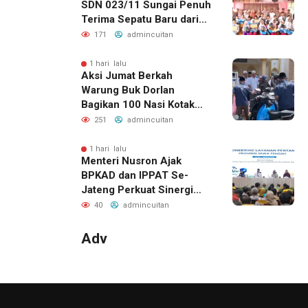
SDN 023/11 Sungai Penuh
Terima Sepatu Baru dari
Kapolres Kerinci
171
admincuitan
1 hari lalu
Aksi Jumat Berkah
Warung Buk Dorlan
Bagikan 100 Nasi Kotak
dan Jus Gratis
251
admincuitan
1 hari lalu
Menteri Nusron Ajak
BPKAD dan IPPAT Se-
Jateng Perkuat Sinergi
Wujudkan Transformasi
40
admincuitan
Layanan Pertanahan
Adv