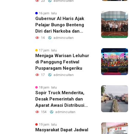
Raih Juara di Tingkat
23
admincuitan
Provinsi
16 jam lalu
Gubernur Al Haris Ajak
Pelajar Bungo Benteng
Diri dari Narkoba dan
Judol
14
admincuitan
17 jam lalu
Menjaga Warisan Leluhur
di Panggung Festival
Pusparagam Negeriku
17
admincuitan
18 jam lalu
Sopir Truck Menderita,
Desak Pemerintah dan
Aparat Awasi Distribusi
Solar
154
admincuitan
19 jam lalu
Masyarakat Dapat Jadwal