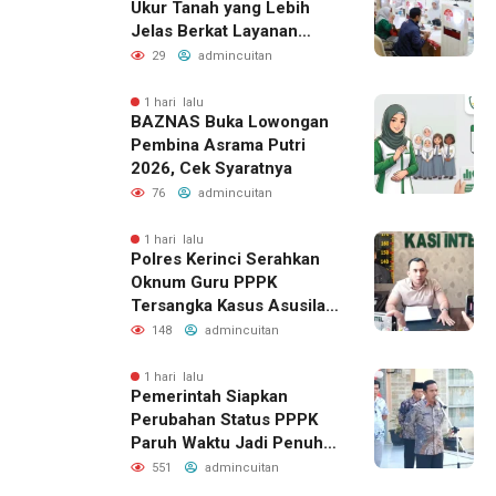
Ukur Tanah yang Lebih
Jelas Berkat Layanan
Pengukuran Terjadwal
29
admincuitan
1 hari lalu
BAZNAS Buka Lowongan
Pembina Asrama Putri
2026, Cek Syaratnya
76
admincuitan
1 hari lalu
Polres Kerinci Serahkan
Oknum Guru PPPK
Tersangka Kasus Asusila
ke Kejaksaan
148
admincuitan
1 hari lalu
Pemerintah Siapkan
Perubahan Status PPPK
Paruh Waktu Jadi Penuh
Waktu di Kemenag Kerinci
551
admincuitan