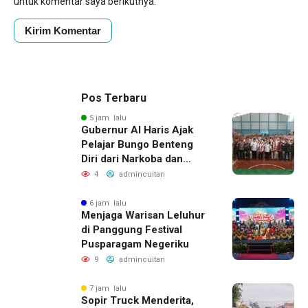
untuk komentar saya berikutnya.
Pos Terbaru
5 jam lalu
Gubernur Al Haris Ajak
Pelajar Bungo Benteng
Diri dari Narkoba dan
Judol
4
admincuitan
6 jam lalu
Menjaga Warisan Leluhur
di Panggung Festival
Pusparagam Negeriku
9
admincuitan
7 jam lalu
Sopir Truck Menderita,