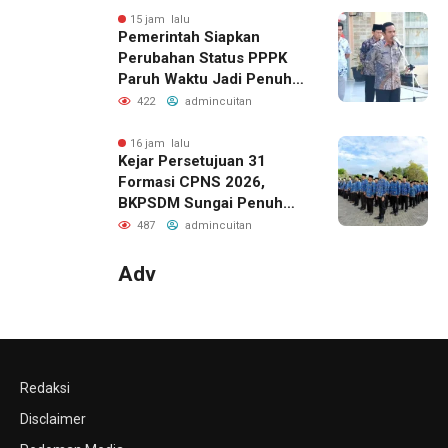
15 jam lalu
Pemerintah Siapkan
Perubahan Status PPPK
Paruh Waktu Jadi Penuh
Waktu di Kemenag Kerinci
422
admincuitan
16 jam lalu
Kejar Persetujuan 31
Formasi CPNS 2026,
BKPSDM Sungai Penuh
Datangi KemenPAN-RB
487
admincuitan
Adv
Redaksi
Disclaimer