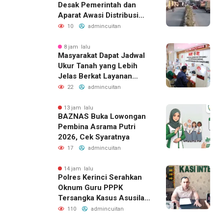
Desak Pemerintah dan
Aparat Awasi Distribusi
Solar
10
admincuitan
8 jam lalu
Masyarakat Dapat Jadwal
Ukur Tanah yang Lebih
Jelas Berkat Layanan
Pengukuran Terjadwal
22
admincuitan
13 jam lalu
BAZNAS Buka Lowongan
Pembina Asrama Putri
2026, Cek Syaratnya
17
admincuitan
14 jam lalu
Polres Kerinci Serahkan
Oknum Guru PPPK
Tersangka Kasus Asusila
ke Kejaksaan
110
admincuitan