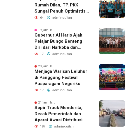
Rumah Dilan, TP. PKK
Sungai Penuh Optimistis
Raih Juara di Tingkat
64
admincuitan
Provinsi
19 jam lalu
Gubernur Al Haris Ajak
Pelajar Bungo Benteng
Diri dari Narkoba dan
Judol
17
admincuitan
20 jam lalu
Menjaga Warisan Leluhur
di Panggung Festival
Pusparagam Negeriku
17
admincuitan
21 jam lalu
Sopir Truck Menderita,
Desak Pemerintah dan
Aparat Awasi Distribusi
Solar
187
admincuitan