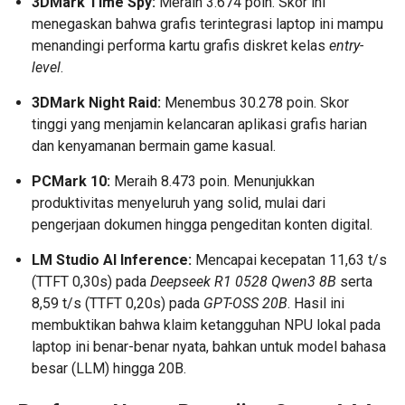
3DMark Time Spy:
Meraih 3.674 poin. Skor ini
menegaskan bahwa grafis terintegrasi laptop ini mampu
menandingi performa kartu grafis diskret kelas
entry-
level
.
3DMark Night Raid:
Menembus 30.278 poin. Skor
tinggi yang menjamin kelancaran aplikasi grafis harian
dan kenyamanan bermain game kasual.
PCMark 10:
Meraih 8.473 poin. Menunjukkan
produktivitas menyeluruh yang solid, mulai dari
pengerjaan dokumen hingga pengeditan konten digital.
LM Studio AI Inference:
Mencapai kecepatan 11,63 t/s
(TTFT 0,30s) pada
Deepseek R1 0528 Qwen3 8B
serta
8,59 t/s (TTFT 0,20s) pada
GPT-OSS 20B
. Hasil ini
membuktikan bahwa klaim ketangguhan NPU lokal pada
laptop ini benar-benar nyata, bahkan untuk model bahasa
besar (LLM) hingga 20B.