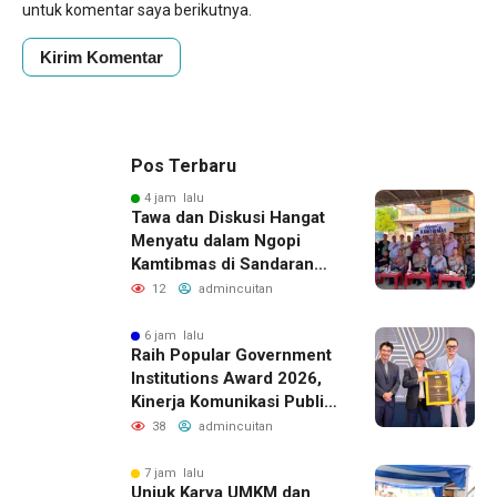
untuk komentar saya berikutnya.
Pos Terbaru
4 jam lalu
Tawa dan Diskusi Hangat
Menyatu dalam Ngopi
Kamtibmas di Sandaran
Galeh
12
admincuitan
6 jam lalu
Raih Popular Government
Institutions Award 2026,
Kinerja Komunikasi Publik
Kementerian ATR/BPN
38
admincuitan
Kembali Diakui
7 jam lalu
Unjuk Karya UMKM dan