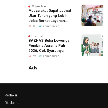
22 jam lalu
Masyarakat Dapat Jadwal
Ukur Tanah yang Lebih
Jelas Berkat Layanan
Pengukuran Terjadwal
33
admincuitan
1 hari lalu
BAZNAS Buka Lowongan
Pembina Asrama Putri
2026, Cek Syaratnya
97
admincuitan
Adv
Redaksi
Disclaimer