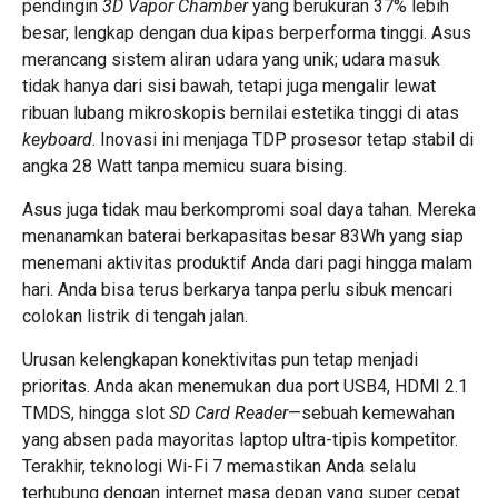
pendingin
3D Vapor Chamber
yang berukuran 37% lebih
besar, lengkap dengan dua kipas berperforma tinggi. Asus
merancang sistem aliran udara yang unik; udara masuk
tidak hanya dari sisi bawah, tetapi juga mengalir lewat
ribuan lubang mikroskopis bernilai estetika tinggi di atas
keyboard
. Inovasi ini menjaga TDP prosesor tetap stabil di
angka 28 Watt tanpa memicu suara bising.
Asus juga tidak mau berkompromi soal daya tahan. Mereka
menanamkan baterai berkapasitas besar 83Wh yang siap
menemani aktivitas produktif Anda dari pagi hingga malam
hari. Anda bisa terus berkarya tanpa perlu sibuk mencari
colokan listrik di tengah jalan.
Urusan kelengkapan konektivitas pun tetap menjadi
prioritas. Anda akan menemukan dua port USB4, HDMI 2.1
TMDS, hingga slot
SD Card Reader
—sebuah kemewahan
yang absen pada mayoritas laptop ultra-tipis kompetitor.
Terakhir, teknologi Wi-Fi 7 memastikan Anda selalu
terhubung dengan internet masa depan yang super cepat