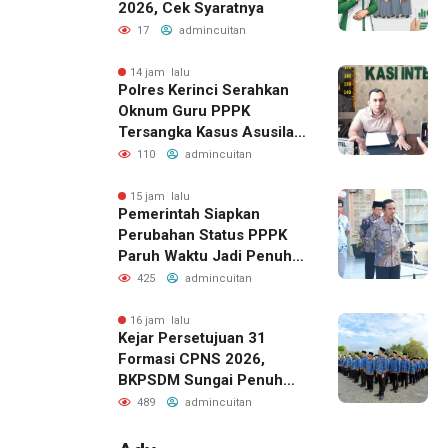
2026, Cek Syaratnya
17
admincuitan
14 jam lalu
Polres Kerinci Serahkan
Oknum Guru PPPK
Tersangka Kasus Asusila
ke Kejaksaan
110
admincuitan
15 jam lalu
Pemerintah Siapkan
Perubahan Status PPPK
Paruh Waktu Jadi Penuh
Waktu di Kemenag Kerinci
425
admincuitan
16 jam lalu
Kejar Persetujuan 31
Formasi CPNS 2026,
BKPSDM Sungai Penuh
Datangi KemenPAN-RB
489
admincuitan