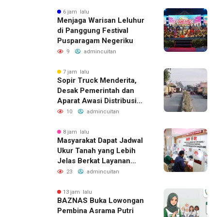
6 jam lalu
Menjaga Warisan Leluhur
di Panggung Festival
Pusparagam Negeriku
9
admincuitan
7 jam lalu
Sopir Truck Menderita,
Desak Pemerintah dan
Aparat Awasi Distribusi
Solar
10
admincuitan
8 jam lalu
Masyarakat Dapat Jadwal
Ukur Tanah yang Lebih
Jelas Berkat Layanan
Pengukuran Terjadwal
23
admincuitan
13 jam lalu
BAZNAS Buka Lowongan
Pembina Asrama Putri