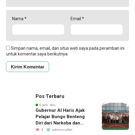
Nama
*
Email
*
Simpan nama, email, dan situs web saya pada peramban ini
untuk komentar saya berikutnya.
Pos Terbaru
5 jam lalu
Gubernur Al Haris Ajak
Pelajar Bungo Benteng
Diri dari Narkoba dan
Judol
4
admincuitan