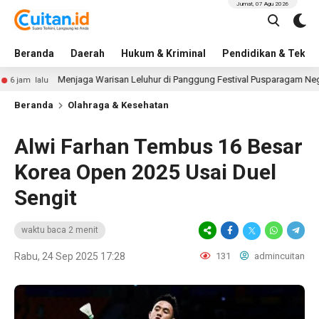
Jumat, 07 Agu 2026
Beranda
Daerah
Hukum & Kriminal
Pendidikan & Tekno
Menjaga Warisan Leluhur di Panggung Festival Pusparagam Negeriku
lalu
Beranda
Olahraga & Kesehatan
Alwi Farhan Tembus 16 Besar
Korea Open 2025 Usai Duel
Sengit
waktu baca 2 menit
Rabu, 24 Sep 2025 17:28
131
admincuitan