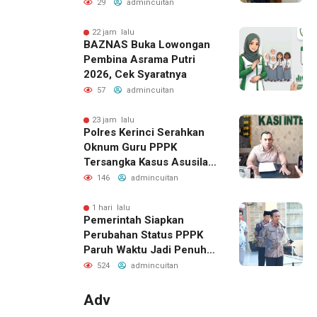
Pengukuran Terjadwal
29
admincuitan
22 jam lalu
BAZNAS Buka Lowongan
Pembina Asrama Putri
2026, Cek Syaratnya
57
admincuitan
23 jam lalu
Polres Kerinci Serahkan
Oknum Guru PPPK
Tersangka Kasus Asusila
ke Kejaksaan
146
admincuitan
1 hari lalu
Pemerintah Siapkan
Perubahan Status PPPK
Paruh Waktu Jadi Penuh
Waktu di Kemenag Kerinci
524
admincuitan
Adv