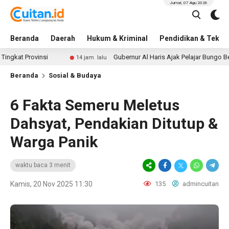
Jumat, 07 Agu 2026
Beranda
Daerah
Hukum & Kriminal
Pendidikan & Tekno
rovinsi
Gubernur Al Haris Ajak Pelajar Bungo Benteng Di
14 jam lalu
Beranda
Sosial & Budaya
6 Fakta Semeru Meletus
Dahsyat, Pendakian Ditutup &
Warga Panik
waktu baca 3 menit
Kamis, 20 Nov 2025 11:30
135
admincuitan