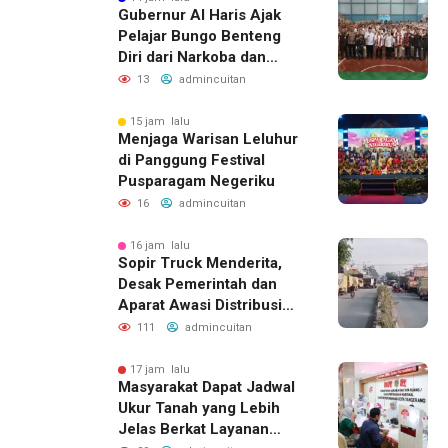
Gubernur Al Haris Ajak
Pelajar Bungo Benteng
Diri dari Narkoba dan
Judol
13
admincuitan
15 jam lalu
Menjaga Warisan Leluhur
di Panggung Festival
Pusparagam Negeriku
16
admincuitan
16 jam lalu
Sopir Truck Menderita,
Desak Pemerintah dan
Aparat Awasi Distribusi
Solar
111
admincuitan
17 jam lalu
Masyarakat Dapat Jadwal
Ukur Tanah yang Lebih
Jelas Berkat Layanan