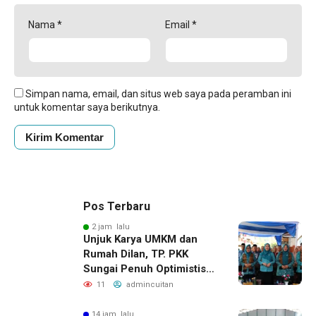
Nama
*
Email
*
Simpan nama, email, dan situs web saya pada peramban ini
untuk komentar saya berikutnya.
Pos Terbaru
2 jam lalu
Unjuk Karya UMKM dan
Rumah Dilan, TP. PKK
Sungai Penuh Optimistis
Raih Juara di Tingkat
11
admincuitan
Provinsi
14 jam lalu