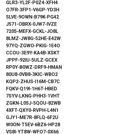
GLR3-YL2F-P0Z4-XFH4
O7FR-3FP1-V6GP-YD3H
SLVE-9OWN-B79K-PG42
J571-OBRX-0JW7-IVZE
7205-MEFX-GCKL-JO8L
8LMZ-JW8G-52HE-E42W
97YQ-ZGWO-PKIG-1E4O
CCOU-3E9Y-KA4B-XSKT
JPPF-92IU-5ULZ-GCEX
RP0Y-B0WZ-DRF9-HMAN
80U8-0VB8-3KIC-WBO2
KQP2-ZHUS-I16M-CB7C
FQKV-Q19I-1H6T-HBED
7SYV-LKNG-PHH3-1VHT
ZGKN-L05J-5QOU-82WB
4XFT-QXY0-RVPH-L4N1
GJY1-ME7R-8FLQ-6F2U
W0ON-T5EV-6BZ6-HP28
VS8I-YT8W-WFO7-0X66