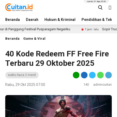
Jumat, 07 Agu 2026
Beranda
Daerah
Hukum & Kriminal
Pendidikan & Tekno
nggung Festival Pusparagam Negeriku
Sopir Truck Mender
7 jam lalu
Beranda
Game & Viral
40 Kode Redeem FF Free Fire
Terbaru 29 Oktober 2025
waktu baca 2 menit
Rabu, 29 Okt 2025 07:00
140
admincuitan