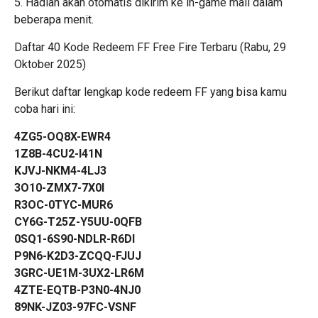
5. Hadiah akan otomatis dikirim ke in-game mail dalam
beberapa menit.
Daftar 40 Kode Redeem FF Free Fire Terbaru (Rabu, 29
Oktober 2025)
Berikut daftar lengkap kode redeem FF yang bisa kamu
coba hari ini:
4ZG5-OQ8X-EWR4
1Z8B-4CU2-I41N
KJVJ-NKM4-4LJ3
3O10-ZMX7-7X0I
R3OC-0TYC-MUR6
CY6G-T25Z-Y5UU-0QFB
0SQ1-6S90-NDLR-R6DI
P9N6-K2D3-ZCQQ-FJUJ
3GRC-UE1M-3UX2-LR6M
4ZTE-EQTB-P3N0-4NJ0
89NK-JZ03-97FC-VSNF