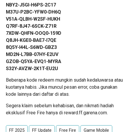
NBY2-J5GI-H6PS-2C17
M37U-P2BC-YFW0-DH6Q
V51A-QLBH-W2SF-HUKH
Q7RF-8J47-6SCK-Z71R
7XDW-QHFN-OOQ0-159D
Q8JH-KGE0-BAE7-I7QE
8Q5Y-I44L-S6WD-GBZ3
MD2N-L7BB-07HY-E2UV
GZOB-Q5YA-EVQ1-MYRA
S32Y-AVZW-2K1T-EU2U
Beberapa kode redeem mungkin sudah kedaluwarsa atau
kuotanya habis. Jika muncul pesan error, coba gunakan
kode lainnya dari daftar di atas.
Segera klaim sebelum kehabisan, dan nikmati hadiah
eksklusif Free Fire hanya di
reward.ff.garena.com
.
FF 2025
FF Update
Free Fire
Game Mobile