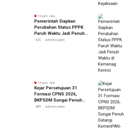
15 jam lalu
Pemerintah Siapkan
Perubahan Status PPPK
Paruh Waktu Jadi Penuh
Waktu di Kemenag Kerinci
425
admincuitan
16 jam lalu
Kejar Persetujuan 31
Formasi CPNS 2026,
BKPSDM Sungai Penuh
Datangi KemenPAN-RB
489
admincuitan