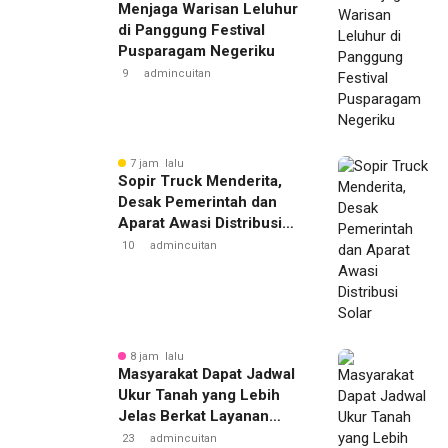
Menjaga Warisan Leluhur
di Panggung Festival
Pusparagam Negeriku
9
admincuitan
7 jam lalu
Sopir Truck Menderita,
Desak Pemerintah dan
Aparat Awasi Distribusi
Solar
10
admincuitan
8 jam lalu
Masyarakat Dapat Jadwal
Ukur Tanah yang Lebih
Jelas Berkat Layanan
Pengukuran Terjadwal
23
admincuitan