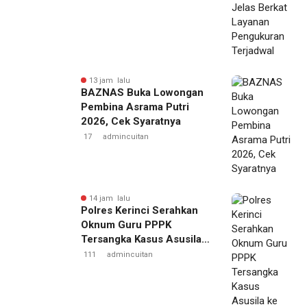
13 jam lalu
BAZNAS Buka Lowongan
Pembina Asrama Putri
2026, Cek Syaratnya
17
admincuitan
14 jam lalu
Polres Kerinci Serahkan
Oknum Guru PPPK
Tersangka Kasus Asusila
ke Kejaksaan
111
admincuitan