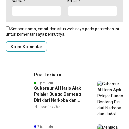
Nama
*
Email
*
Simpan nama, email, dan situs web saya pada peramban ini
untuk komentar saya berikutnya.
Pos Terbaru
6 jam lalu
Gubernur Al Haris Ajak
Pelajar Bungo Benteng
Diri dari Narkoba dan
Judol
4
admincuitan
7 jam lalu