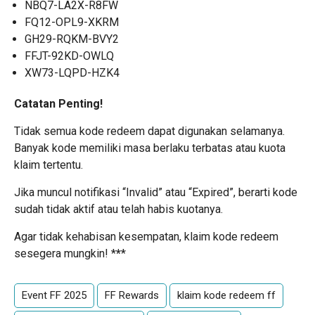
NBQ7-LA2X-R8FW
FQ12-OPL9-XKRM
GH29-RQKM-BVY2
FFJT-92KD-OWLQ
XW73-LQPD-HZK4
Catatan Penting!
Tidak semua kode redeem dapat digunakan selamanya.
Banyak kode memiliki masa berlaku terbatas atau kuota
klaim tertentu.
Jika muncul notifikasi “Invalid” atau “Expired”, berarti kode
sudah tidak aktif atau telah habis kuotanya.
Agar tidak kehabisan kesempatan, klaim kode redeem
sesegera mungkin!
*
*
*
Event FF 2025
FF Rewards
klaim kode redeem ff