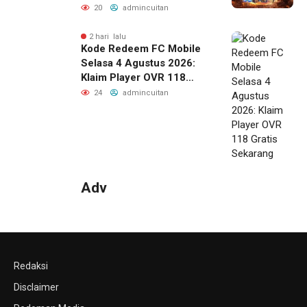
Yi
20
admincuitan
2 hari lalu
Kode Redeem FC Mobile
Selasa 4 Agustus 2026:
Klaim Player OVR 118
Gratis Sekarang
24
admincuitan
Adv
Redaksi
Disclaimer