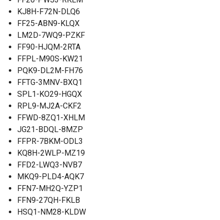
KJ8H-F72N-DLQ6
FF25-ABN9-KLQX
LM2D-7WQ9-PZKF
FF90-HJQM-2RTA
FFPL-M90S-KW21
PQK9-DL2M-FH76
FFTG-3MNV-BXQ1
SPL1-KO29-HGQX
RPL9-MJ2A-CKF2
FFWD-8ZQ1-XHLM
JG21-BDQL-8MZP
FFPR-7BKM-ODL3
KQ8H-2WLP-MZ19
FFD2-LWQ3-NVB7
MKQ9-PLD4-AQK7
FFN7-MH2Q-YZP1
FFN9-27QH-FKLB
HSQ1-NM28-KLDW