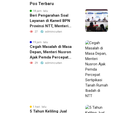
Pos Terbaru
18 jam lalu
Beri Pengarahan Soal
Layanan di Kanwil BPN
Provinsi NTT, Menteri
Nusron: Gunakan Sudut
27
admincuitan
Pandang Masyarakat
19 jam lalu
Cegah Masalah di Masa
Depan, Menteri Nusron
Ajak Pemda Percepat
Sertipikasi Tanah Rumah
29
admincuitan
Ibadah di NTT
1 hari lalu
5 Tahun Keliling Jual