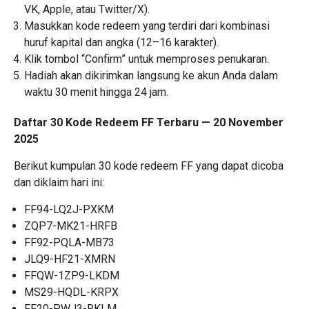
VK, Apple, atau Twitter/X).
Masukkan kode redeem yang terdiri dari kombinasi
huruf kapital dan angka (12–16 karakter).
Klik tombol “Confirm” untuk memproses penukaran.
Hadiah akan dikirimkan langsung ke akun Anda dalam
waktu 30 menit hingga 24 jam.
Daftar 30 Kode Redeem FF Terbaru — 20 November
2025
Berikut kumpulan 30 kode redeem FF yang dapat dicoba
dan diklaim hari ini:
FF94-LQ2J-PXKM
ZQP7-MK21-HRFB
FF92-PQLA-MB73
JLQ9-HF21-XMRN
FFQW-1ZP9-LKDM
MS29-HQDL-KRPX
FF20-PWJ3-RKLM