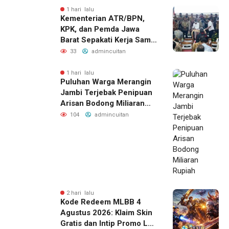
1 hari lalu
Kementerian ATR/BPN,
KPK, dan Pemda Jawa
Barat Sepakati Kerja Sama
dalam Upaya Pencegahan
33
admincuitan
Korupsi
1 hari lalu
Puluhan Warga Merangin
Jambi Terjebak Penipuan
Arisan Bodong Miliaran
Rupiah
104
admincuitan
2 hari lalu
Kode Redeem MLBB 4
Agustus 2026: Klaim Skin
Gratis dan Intip Promo Luo