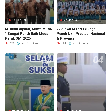
8 bulan lalu
9 bulan lalu
M. Riski Alpaldi, Siswa MTsN
77 Siswa MTsN 1 Sungai
1 Sungai Penuh Raih Medali
Penuh Ukir Prestasi Nasional
Perak OMI 2025
& Provinsi
628
admincuitan
194
admincuitan
10 bulan lalu
11 bulan lalu