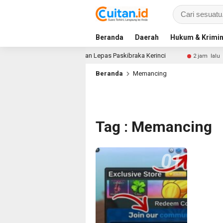
Beranda
Daerah
Hukum & Krimin
Monadi Bagikan Bendera dan Lepas Paskibraka Kerinci
Sy
2 jam lalu
Beranda
Memancing
Tag : Memancing