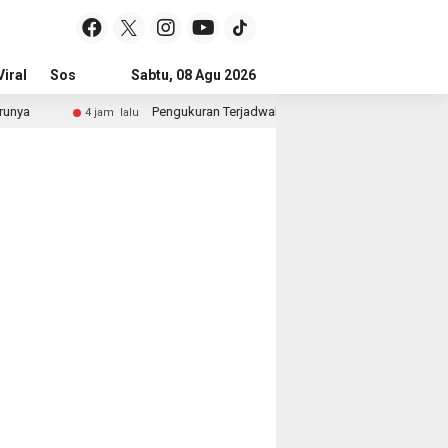
iral
Sosial & Budaya
Sabtu, 08 Agu 2026
Pemerintahan & Politik
Wisata & Reli
ya
Pengukuran Terjadwal Hadirkan Kepastian Waktu, Mas
4 jam lalu