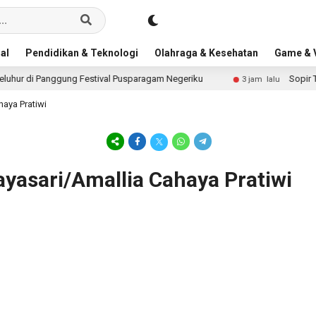
al
Pendidikan & Teknologi
Olahraga & Kesehatan
Game & V
hur di Panggung Festival Pusparagam Negeriku
Sopir Tr
3 jam lalu
haya Pratiwi
ayasari/Amallia Cahaya Pratiwi