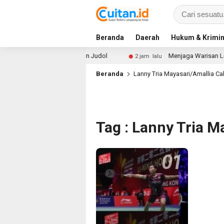
Beranda
Daerah
Hukum & Krimin
enteng Diri dari Narkoba dan Judol
Menjaga Warisan Lelu
2 jam lalu
Beranda
Lanny Tria Mayasari/Amallia Ca
Tag : Lanny Tria M