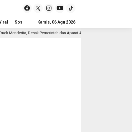
iral
Sosial & Budaya
Kamis, 06 Agu 2026
Pemerintahan & Politik
Wisata & Reli
uck Menderita, Desak Pemerintah dan Aparat Awasi Distribusi Solar
4 