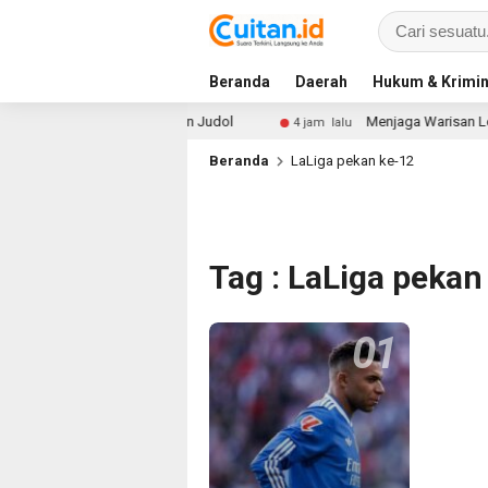
Beranda
Daerah
Hukum & Krimin
nteng Diri dari Narkoba dan Judol
Menjaga Warisan Leluh
4 jam lalu
Beranda
LaLiga pekan ke-12
Tag : LaLiga pekan