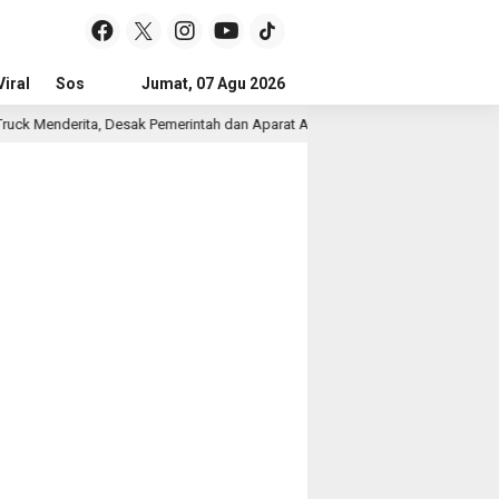
iral
Sosial & Budaya
Jumat, 07 Agu 2026
Pemerintahan & Politik
Wisata & Reli
k Menderita, Desak Pemerintah dan Aparat Awasi Distribusi Solar
6 j