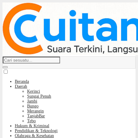
Beranda
Daerah
Kerinci
Sungai Penuh
Jambi
Bungo
Merangin
TanjabBar
Tebo
Hukum & Kriminal
Pendidikan & Teknologi
Olahraga & Kesehatan