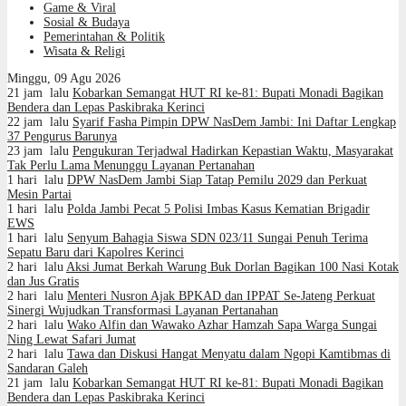
Game & Viral
Sosial & Budaya
Pemerintahan & Politik
Wisata & Religi
Minggu, 09 Agu 2026
21 jam lalu
Kobarkan Semangat HUT RI ke-81: Bupati Monadi Bagikan
Bendera dan Lepas Paskibraka Kerinci
22 jam lalu
Syarif Fasha Pimpin DPW NasDem Jambi: Ini Daftar Lengkap
37 Pengurus Barunya
23 jam lalu
Pengukuran Terjadwal Hadirkan Kepastian Waktu, Masyarakat
Tak Perlu Lama Menunggu Layanan Pertanahan
1 hari lalu
DPW NasDem Jambi Siap Tatap Pemilu 2029 dan Perkuat
Mesin Partai
1 hari lalu
Polda Jambi Pecat 5 Polisi Imbas Kasus Kematian Brigadir
EWS
1 hari lalu
Senyum Bahagia Siswa SDN 023/11 Sungai Penuh Terima
Sepatu Baru dari Kapolres Kerinci
2 hari lalu
Aksi Jumat Berkah Warung Buk Dorlan Bagikan 100 Nasi Kotak
dan Jus Gratis
2 hari lalu
Menteri Nusron Ajak BPKAD dan IPPAT Se-Jateng Perkuat
Sinergi Wujudkan Transformasi Layanan Pertanahan
2 hari lalu
Wako Alfin dan Wawako Azhar Hamzah Sapa Warga Sungai
Ning Lewat Safari Jumat
2 hari lalu
Tawa dan Diskusi Hangat Menyatu dalam Ngopi Kamtibmas di
Sandaran Galeh
21 jam lalu
Kobarkan Semangat HUT RI ke-81: Bupati Monadi Bagikan
Bendera dan Lepas Paskibraka Kerinci