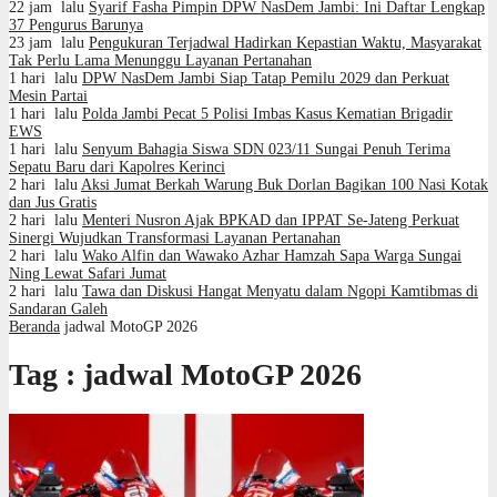
22 jam lalu
Syarif Fasha Pimpin DPW NasDem Jambi: Ini Daftar Lengkap
37 Pengurus Barunya
23 jam lalu
Pengukuran Terjadwal Hadirkan Kepastian Waktu, Masyarakat
Tak Perlu Lama Menunggu Layanan Pertanahan
1 hari lalu
DPW NasDem Jambi Siap Tatap Pemilu 2029 dan Perkuat
Mesin Partai
1 hari lalu
Polda Jambi Pecat 5 Polisi Imbas Kasus Kematian Brigadir
EWS
1 hari lalu
Senyum Bahagia Siswa SDN 023/11 Sungai Penuh Terima
Sepatu Baru dari Kapolres Kerinci
2 hari lalu
Aksi Jumat Berkah Warung Buk Dorlan Bagikan 100 Nasi Kotak
dan Jus Gratis
2 hari lalu
Menteri Nusron Ajak BPKAD dan IPPAT Se-Jateng Perkuat
Sinergi Wujudkan Transformasi Layanan Pertanahan
2 hari lalu
Wako Alfin dan Wawako Azhar Hamzah Sapa Warga Sungai
Ning Lewat Safari Jumat
2 hari lalu
Tawa dan Diskusi Hangat Menyatu dalam Ngopi Kamtibmas di
Sandaran Galeh
Beranda
jadwal MotoGP 2026
Tag : jadwal MotoGP 2026