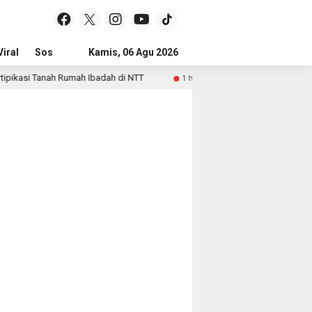
iral
Sosial & Budaya
Kamis, 06 Agu 2026
Pemerintahan & Politik
Wisata & Reli
kasi Tanah Rumah Ibadah di NTT
5 Tahun Keliling Jual Ma
1 hari lalu