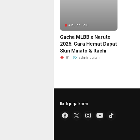
4 bulan lalu
Gacha MLBB x Naruto
2026: Cara Hemat Dapat
Skin Minato & Itachi
81
admincuitan
Ikuti juga kami