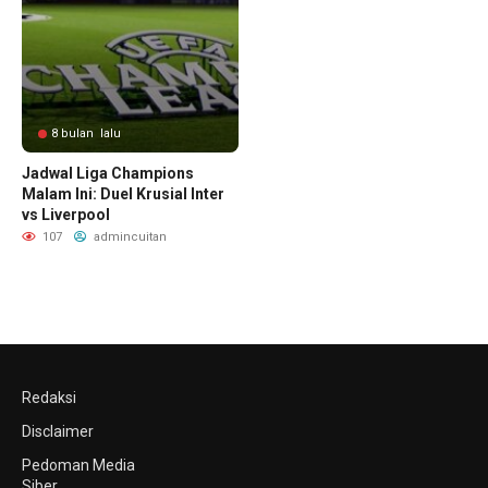
8 bulan lalu
Jadwal Liga Champions
Malam Ini: Duel Krusial Inter
vs Liverpool
107
admincuitan
Redaksi
Disclaimer
Pedoman Media
Siber