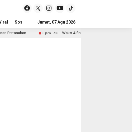
iral
Sosial & Budaya
Jumat, 07 Agu 2026
Pemerintahan & Politik
Wisata & Reli
 Pertanahan
Wako Alfin dan Wawako Azhar Hamzah Sapa 
6 jam lalu