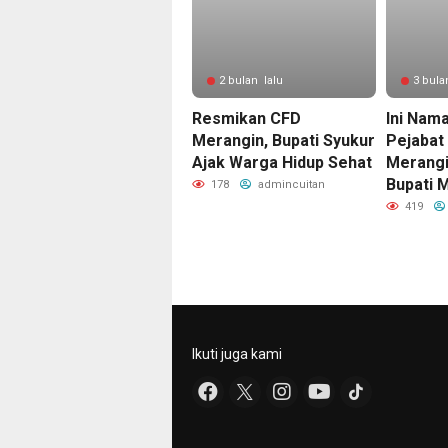
2 bulan lalu
3 bula
Resmikan CFD
Ini Nam
Merangin, Bupati Syukur
Pejabat 
Ajak Warga Hidup Sehat
Merangi
Bupati 
178
admincuitan
419
Ikuti juga kami