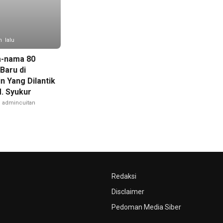
n lalu
a-nama 80
Baru di
n Yang Dilantik
M. Syukur
admincuitan
Redaksi
Disclaimer
Pedoman Media Siber