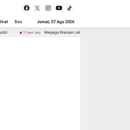
iral
Sosial & Budaya
Jumat, 07 Agu 2026
Pemerintahan & Politik
Wisata & Reli
ol
Menjaga Warisan Leluhur di Panggung Festival Puspa
17 jam lalu